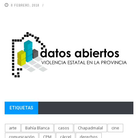
8 FEBRERO, 2018
ETIQUETAS
arte
Bahía Blanca
casos
Chapadmalal
cine
comunicación
CPM
cárcel
derechos