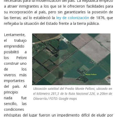
necesarias para la modernización del país. La República empezó
a atraer inmigrantes a los que se le ofrecieron facilidades para
su incorporación al país, pero sin garantizarles la posesión de
las tierras; así lo estableció la
ley de colonización
de 1876, que
reflejaba la situación del Estado frente a la tierra pública.
Lentamente,
el trabajo
emprendido
posibilitó a
los Peloni
construir uno
de los
viveros más
importantes
del país. Al
Ubicación satelital del Predio Monte Pelloni, ubicado en
principio
el kilómetro 281,3 de la Ruta Nacional 226, a 20km de
nada fue
Olavarría./ FOTO: Google maps
sencillo, las
condiciones
inhóspitas del lugar fueron un impedimento difícil de eludir por