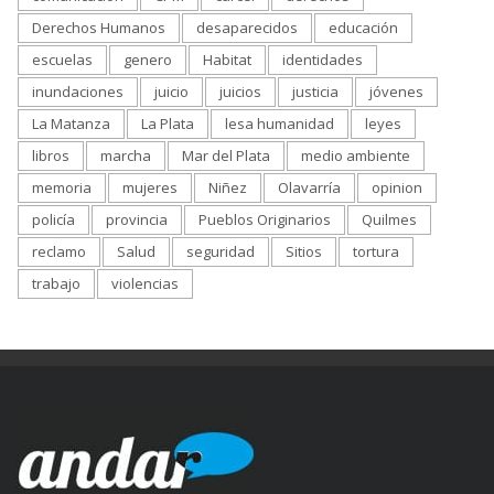
Derechos Humanos
desaparecidos
educación
escuelas
genero
Habitat
identidades
inundaciones
juicio
juicios
justicia
jóvenes
La Matanza
La Plata
lesa humanidad
leyes
libros
marcha
Mar del Plata
medio ambiente
memoria
mujeres
Niñez
Olavarría
opinion
policía
provincia
Pueblos Originarios
Quilmes
reclamo
Salud
seguridad
Sitios
tortura
trabajo
violencias