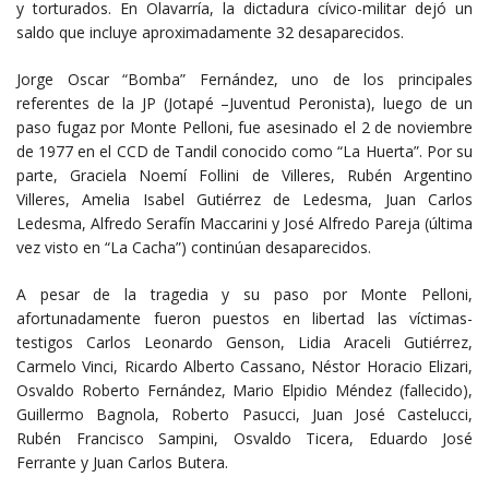
y torturados. En Olavarría, la dictadura cívico-militar dejó un
saldo que incluye aproximadamente 32 desaparecidos.
Jorge Oscar “Bomba” Fernández, uno de los principales
referentes de la JP (Jotapé –Juventud Peronista), luego de un
paso fugaz por Monte Pelloni, fue asesinado el 2 de noviembre
de 1977 en el CCD de Tandil conocido como “La Huerta”. Por su
parte, Graciela Noemí Follini de Villeres, Rubén Argentino
Villeres, Amelia Isabel Gutiérrez de Ledesma, Juan Carlos
Ledesma, Alfredo Serafín Maccarini y José Alfredo Pareja (última
vez visto en “La Cacha”) continúan desaparecidos.
A pesar de la tragedia y su paso por Monte Pelloni,
afortunadamente fueron puestos en libertad las víctimas-
testigos Carlos Leonardo Genson, Lidia Araceli Gutiérrez,
Carmelo Vinci, Ricardo Alberto Cassano, Néstor Horacio Elizari,
Osvaldo Roberto Fernández, Mario Elpidio Méndez (fallecido),
Guillermo Bagnola, Roberto Pasucci, Juan José Castelucci,
Rubén Francisco Sampini, Osvaldo Ticera, Eduardo José
Ferrante y Juan Carlos Butera.