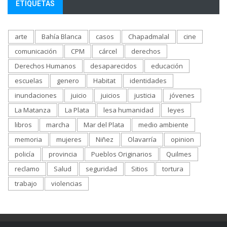
ETIQUETAS
arte
Bahía Blanca
casos
Chapadmalal
cine
comunicación
CPM
cárcel
derechos
Derechos Humanos
desaparecidos
educación
escuelas
genero
Habitat
identidades
inundaciones
juicio
juicios
justicia
jóvenes
La Matanza
La Plata
lesa humanidad
leyes
libros
marcha
Mar del Plata
medio ambiente
memoria
mujeres
Niñez
Olavarría
opinion
policía
provincia
Pueblos Originarios
Quilmes
reclamo
Salud
seguridad
Sitios
tortura
trabajo
violencias