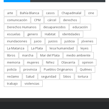
arte
Bahía Blanca
casos
Chapadmalal
cine
comunicación
CPM
cárcel
derechos
Derechos Humanos
desaparecidos
educación
escuelas
genero
Habitat
identidades
inundaciones
juicio
juicios
justicia
jóvenes
La Matanza
La Plata
lesa humanidad
leyes
libros
marcha
Mar del Plata
medio ambiente
memoria
mujeres
Niñez
Olavarría
opinion
policía
provincia
Pueblos Originarios
Quilmes
reclamo
Salud
seguridad
Sitios
tortura
trabajo
violencias