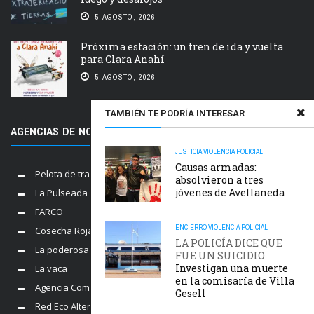
5 AGOSTO, 2026
Próxima estación: un tren de ida y vuelta
para Clara Anahí
5 AGOSTO, 2026
TAMBIÉN TE PODRÍA INTERESAR
AGENCIAS DE NOTICIAS AMIGAS
JUSTICIA
VIOLENCIA POLICIAL
Causas armadas:
Pelota de trapo
absolvieron a tres
jóvenes de Avellaneda
La Pulseada
FARCO
ENCIERRO
VIOLENCIA POLICIAL
Cosecha Roja
LA POLICÍA DICE QUE
La poderosa
FUE UN SUICIDIO
Investigan una muerte
La vaca
en la comisaría de Villa
Agencia Comunica
Gesell
Red Eco Alternativo