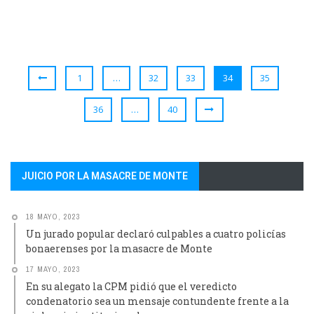
1
…
32
33
34
35
36
…
40
JUICIO POR LA MASACRE DE MONTE
18 MAYO, 2023
Un jurado popular declaró culpables a cuatro policías
bonaerenses por la masacre de Monte
17 MAYO, 2023
En su alegato la CPM pidió que el veredicto
condenatorio sea un mensaje contundente frente a la