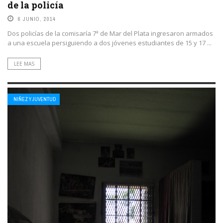
de la policía
6 JUNIO, 2014
Dos policías de la comisaría 7ª de Mar del Plata ingresaron armados
a una escuela persiguiendo a dos jóvenes estudiantes de 15 y 17 ...
LEE MAS
NIÑEZ Y JUVENTUD