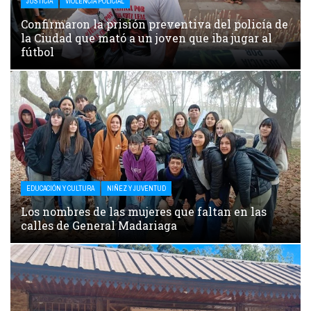
JUSTICIA
VIOLENCIA POLICIAL
Confirmaron la prisión preventiva del policía de
la Ciudad que mató a un joven que iba jugar al
fútbol
EDUCACIÓN Y CULTURA
NIÑEZ Y JUVENTUD
Los nombres de las mujeres que faltan en las
calles de General Madariaga