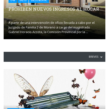
CPM
SALUD
SALUD MENTAL
PROHÍBEN NUEVOS INGRESOS AL HOGAR
...
A partir de una intervención de oficio llevada a cabo por el
Juzgado de Familia 2 de Moreno a cargo del magistrado
Gabriel Horacio Acosta, la Comisión Provincial por la ...
BREVES