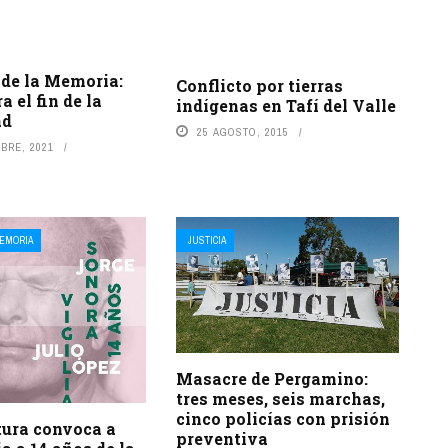
 de la Memoria:
Conflicto por tierras
a el fin de la
indígenas en Tafí del Valle
ad
25 AGOSTO, 2015
BRE, 2021
EMORIA
JUSTICIA
Masacre de Pergamino:
tres meses, seis marchas,
cinco policías con prisión
tura convoca a
preventiva