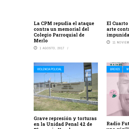
La CPM repudia el ataque
El Cuarto
contra un memorial del
arte contr
Colegio Parroquial de
impunid
Merlo
11 NOVIEM
1 AGOSTO, 2017
VIOLENCIA POLICIAL
BREVES
M
Grave represión y torturas
Radio Fu
en la Unidad Penal 42 de