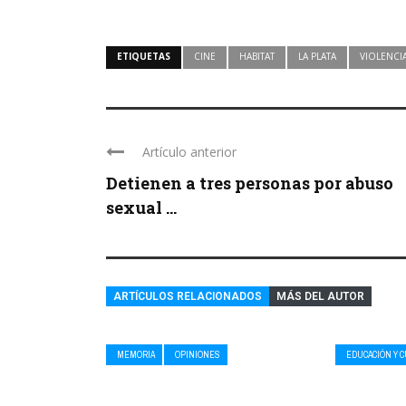
ETIQUETAS
CINE
HABITAT
LA PLATA
VIOLENCI
Artículo anterior
Detienen a tres personas por abuso
sexual ...
ARTÍCULOS RELACIONADOS
MÁS DEL AUTOR
MEMORIA
OPINIONES
EDUCACIÓN Y 