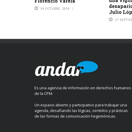
una vigil
Florencio Varela
desapari
24 OCTUBRE, 2014
Julio Ló
17 SEPTIE
Es una agencia de información en derechos humanos
de la CPM.
Un espacio abierto y participativo para trabajar una
agenda, desafiando las lógicas, sentidos y prácticas
de las formas de comunicación hegemónicas.