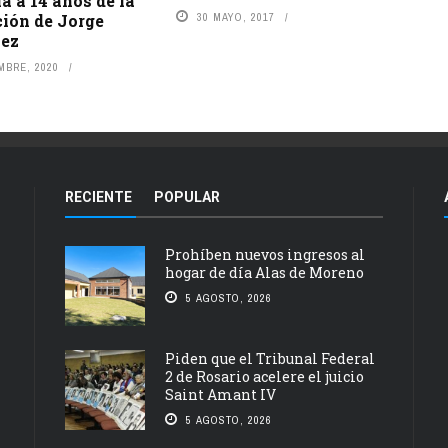
ia a 14 años de la
30 MAYO, 2017
ción de Jorge
pez
MBRE, 2020
RECIENTE
POPULAR
Prohíben nuevos ingresos al
hogar de día Alas de Moreno
5 AGOSTO, 2026
Piden que el Tribunal Federal
2 de Rosario acelere el juicio
Saint Amant IV
5 AGOSTO, 2026