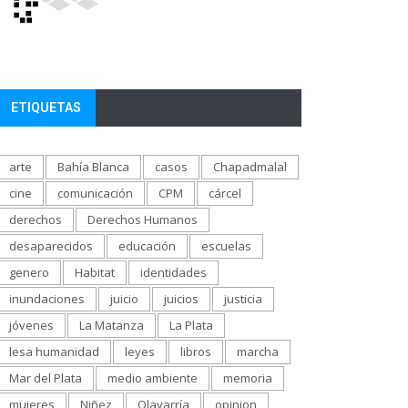
ETIQUETAS
arte
Bahía Blanca
casos
Chapadmalal
cine
comunicación
CPM
cárcel
derechos
Derechos Humanos
desaparecidos
educación
escuelas
genero
Habitat
identidades
inundaciones
juicio
juicios
justicia
jóvenes
La Matanza
La Plata
lesa humanidad
leyes
libros
marcha
Mar del Plata
medio ambiente
memoria
mujeres
Niñez
Olavarría
opinion