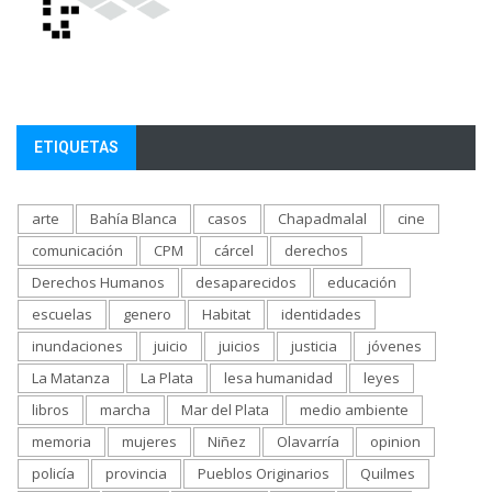
ETIQUETAS
arte
Bahía Blanca
casos
Chapadmalal
cine
comunicación
CPM
cárcel
derechos
Derechos Humanos
desaparecidos
educación
escuelas
genero
Habitat
identidades
inundaciones
juicio
juicios
justicia
jóvenes
La Matanza
La Plata
lesa humanidad
leyes
libros
marcha
Mar del Plata
medio ambiente
memoria
mujeres
Niñez
Olavarría
opinion
policía
provincia
Pueblos Originarios
Quilmes