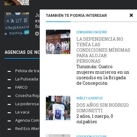
Jornada nacional en rechazo a la
TAMBIÉN TE PODRÍA INTERESAR
extranjerización de tierras, manejo del
fuego y desalojos
COMISARÍAS
ENCIERRO
5 AGOSTO, 2026
LA DEPENDENCIA NO
TENÍA LAS
CONDICIONES MÍNIMAS
AGENCIAS DE NOTICIAS AMIGAS
PARA ALOJAR
PERSONAS
Tucumán: Cuatro
Pelota de trapo
mujeres murieron en un
incendio en la Brigada
La Pulseada
de Concepción
FARCO
Cosecha Roja
NIÑEZ Y JUVENTUD
La poderosa
DOS AÑOS SIN RODRIGO
SIMONETTI
La vaca
2 años, 1 cuerpo, 0
Agencia Comunica
culpables
Red Eco Alternativo
EDUCACIÓN Y CULTURA