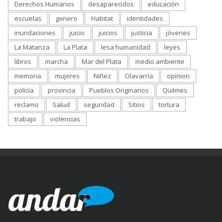
Derechos Humanos
desaparecidos
educación
escuelas
genero
Habitat
identidades
inundaciones
juicio
juicios
justicia
jóvenes
La Matanza
La Plata
lesa humanidad
leyes
libros
marcha
Mar del Plata
medio ambiente
memoria
mujeres
Niñez
Olavarría
opinion
policía
provincia
Pueblos Originarios
Quilmes
reclamo
Salud
seguridad
Sitios
tortura
trabajo
violencias