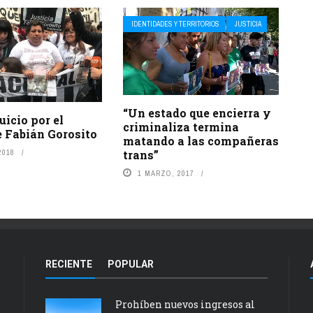
IDENTIDADES Y TERRITORIOS
JUSTICIA
“Un estado que encierra y
uicio por el
criminaliza termina
e Fabián Gorosito
matando a las compañeras
trans”
2018
1 MARZO, 2017
RECIENTE
POPULAR
Prohíben nuevos ingresos al