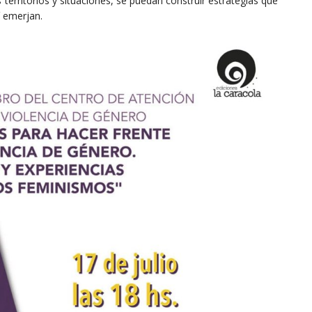
territorios y situaciones, se puedan construir estrategias que
í emerjan.