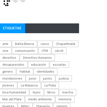
ETIQUETAS
arte
Bahía Blanca
casos
Chapadmalal
cine
comunicación
CPM
cárcel
derechos
Derechos Humanos
desaparecidos
educación
escuelas
genero
Habitat
identidades
inundaciones
juicio
juicios
justicia
jóvenes
La Matanza
La Plata
lesa humanidad
leyes
libros
marcha
Mar del Plata
medio ambiente
memoria
mujeres
Niñez
Olavarría
opinion