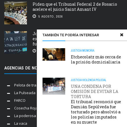
Piden que el Tribunal Federal 2 de Rosario
acelere el juicio Saint Amant IV
5 AGOSTO, 2026
Jornada nacional en rechazo a la
TAMBIÉN TE PODRÍA INTERESAR
extranjerización de tierras, manejo del
fuego y desalojos
JUSTICIA
MEMORIA
5 AGOSTO, 2026
Etchecolatz más cerca de
la prisión domicialiaria
AGENCIAS DE NOTICIAS AMIGAS
JUSTICIA
VIOLENCIA POLICIAL
Pelota de trapo
UNA CONDENA POR
OMISIÓN DE EVITAR LA
La Pulseada
TORTURA
FARCO
El tribunal reconoció que
Damián Sepúlveda fue
Cosecha Roja
torturado pero absolvió a
La poderosa
los policías imputados
en su muerte
La vaca