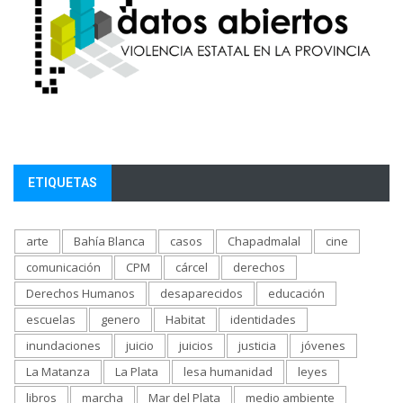
ETIQUETAS
arte
Bahía Blanca
casos
Chapadmalal
cine
comunicación
CPM
cárcel
derechos
Derechos Humanos
desaparecidos
educación
escuelas
genero
Habitat
identidades
inundaciones
juicio
juicios
justicia
jóvenes
La Matanza
La Plata
lesa humanidad
leyes
libros
marcha
Mar del Plata
medio ambiente