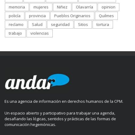
memoria
mujeres
Niñez
Olavarría
opinion
policía
provincia
Pueblos Originarios
Quilmes
reclamo
Salud
seguridad
Sitios
tortura
trabajo
violencias
Es una agencia de información en derechos humanos de la CPM.
Un espacio abierto y participativo para trabajar una agenda,
desafiando las lógicas, sentidos y prácticas de las formas de
comunicación hegemónicas.