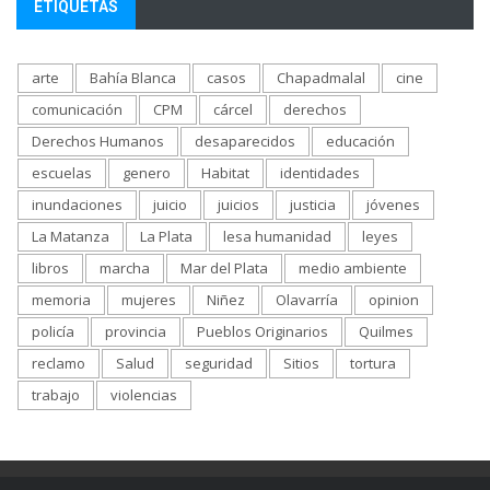
ETIQUETAS
arte
Bahía Blanca
casos
Chapadmalal
cine
comunicación
CPM
cárcel
derechos
Derechos Humanos
desaparecidos
educación
escuelas
genero
Habitat
identidades
inundaciones
juicio
juicios
justicia
jóvenes
La Matanza
La Plata
lesa humanidad
leyes
libros
marcha
Mar del Plata
medio ambiente
memoria
mujeres
Niñez
Olavarría
opinion
policía
provincia
Pueblos Originarios
Quilmes
reclamo
Salud
seguridad
Sitios
tortura
trabajo
violencias