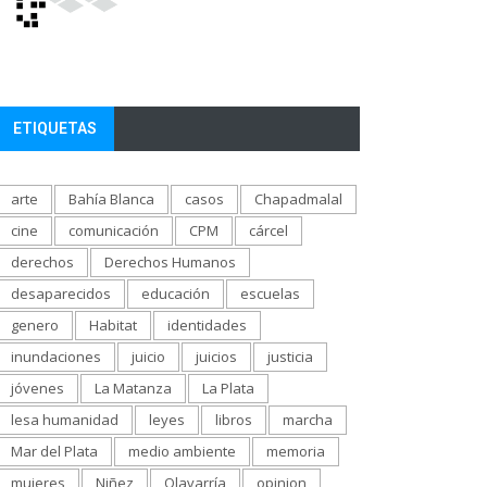
ETIQUETAS
arte
Bahía Blanca
casos
Chapadmalal
cine
comunicación
CPM
cárcel
derechos
Derechos Humanos
desaparecidos
educación
escuelas
genero
Habitat
identidades
inundaciones
juicio
juicios
justicia
jóvenes
La Matanza
La Plata
lesa humanidad
leyes
libros
marcha
Mar del Plata
medio ambiente
memoria
mujeres
Niñez
Olavarría
opinion