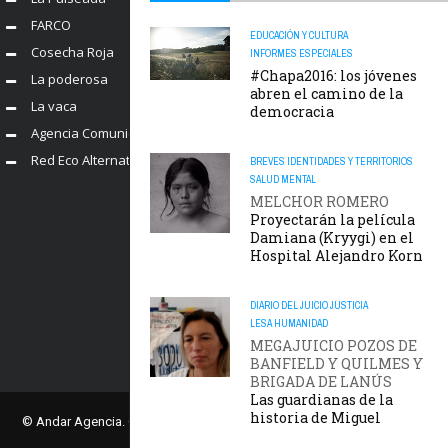
FARCO
EDUCACIÓN Y CULTURA
Cosecha Roja
INFORMES ESPECIALES
#Chapa2016: los jóvenes
La poderosa
abren el camino de la
La vaca
democracia
Agencia Comunica
Red Eco Alternativo
BREVES
IDENTIDADES Y TERRITORIOS
SALUD MENTAL
MELCHOR ROMERO
Proyectarán la película
Damiana (Kryygi) en el
Hospital Alejandro Korn
DIARIO DEL JUICIO
JUSTICIA
LESA HUMANIDAD
MEGAJUICIO POZOS DE
BANFIELD Y QUILMES Y
BRIGADA DE LANÚS
Las guardianas de la
historia de Miguel
© Andar Agencia. Comisión Provincial por la Memoria