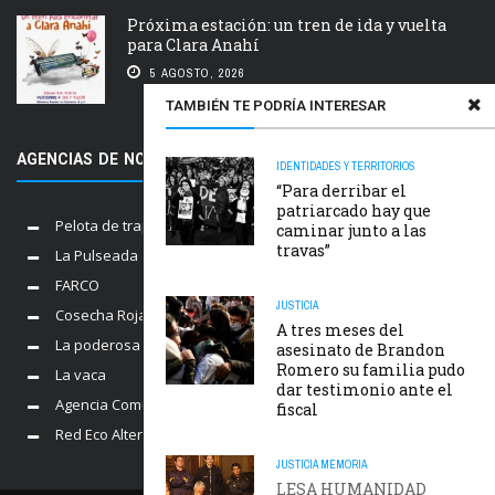
Próxima estación: un tren de ida y vuelta
para Clara Anahí
5 AGOSTO, 2026
TAMBIÉN TE PODRÍA INTERESAR
AGENCIAS DE NOTICIAS AMIGAS
IDENTIDADES Y TERRITORIOS
“Para derribar el
patriarcado hay que
Pelota de trapo
caminar junto a las
travas”
La Pulseada
FARCO
JUSTICIA
Cosecha Roja
A tres meses del
La poderosa
asesinato de Brandon
Romero su familia pudo
La vaca
dar testimonio ante el
Agencia Comunica
fiscal
Red Eco Alternativo
JUSTICIA
MEMORIA
LESA HUMANIDAD