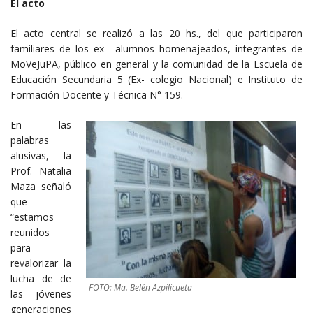
El acto
El acto central se realizó a las 20 hs., del que participaron
familiares de los ex –alumnos homenajeados, integrantes de
MoVeJuPA, público en general y la comunidad de la Escuela de
Educación Secundaria 5 (Ex- colegio Nacional) e Instituto de
Formación Docente y Técnica N° 159.
En las
palabras
alusivas, la
Prof. Natalia
Maza señaló
que
“estamos
reunidos
para
revalorizar la
lucha de de
FOTO: Ma. Belén Azpilicueta
las jóvenes
generaciones