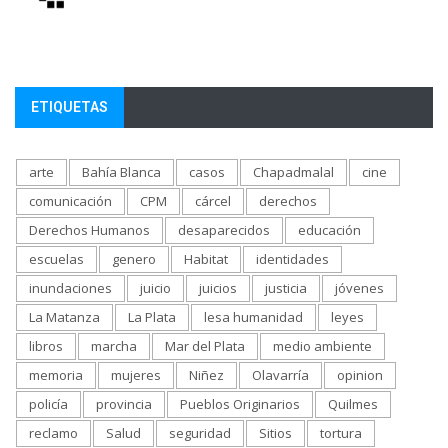
ETIQUETAS
arte
Bahía Blanca
casos
Chapadmalal
cine
comunicación
CPM
cárcel
derechos
Derechos Humanos
desaparecidos
educación
escuelas
genero
Habitat
identidades
inundaciones
juicio
juicios
justicia
jóvenes
La Matanza
La Plata
lesa humanidad
leyes
libros
marcha
Mar del Plata
medio ambiente
memoria
mujeres
Niñez
Olavarría
opinion
policía
provincia
Pueblos Originarios
Quilmes
reclamo
Salud
seguridad
Sitios
tortura