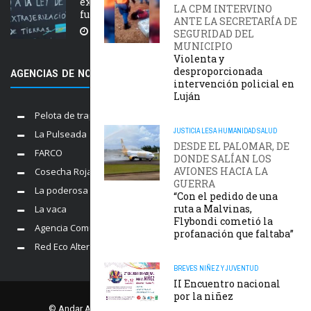
extranjerización de tierras, manejo del
LA CPM INTERVINO
fuego y desalojos
ANTE LA SECRETARÍA DE
SEGURIDAD DEL
5 AGOSTO, 2026
MUNICIPIO
Violenta y
desproporcionada
AGENCIAS DE NOTICIAS AMIGAS
intervención policial en
Luján
Pelota de trapo
JUSTICIA
LESA HUMANIDAD
SALUD
La Pulseada
DESDE EL PALOMAR, DE
FARCO
DONDE SALÍAN LOS
AVIONES HACIA LA
Cosecha Roja
GUERRA
La poderosa
“Con el pedido de una
ruta a Malvinas,
La vaca
Flybondi cometió la
Agencia Comunica
profanación que faltaba”
Red Eco Alternativo
BREVES
NIÑEZ Y JUVENTUD
II Encuentro nacional
por la niñez
© Andar Agencia. Comisión Provincial por la Memoria