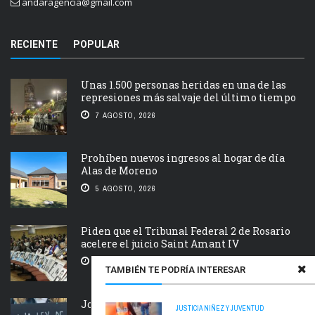
andaragencia@gmail.com
RECIENTE
POPULAR
Unas 1.500 personas heridas en una de las
represiones más salvaje del último tiempo
7 AGOSTO, 2026
Prohíben nuevos ingresos al hogar de día
Alas de Moreno
5 AGOSTO, 2026
Piden que el Tribunal Federal 2 de Rosario
acelere el juicio Saint Amant IV
5 AGOSTO, 2026
TAMBIÉN TE PODRÍA INTERESAR
Jornada nacional en rechazo a la
JUSTICIA
NIÑEZ Y JUVENTUD