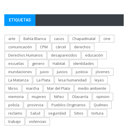
ETIQUETAS
arte
Bahía Blanca
casos
Chapadmalal
cine
comunicación
CPM
cárcel
derechos
Derechos Humanos
desaparecidos
educación
escuelas
genero
Habitat
identidades
inundaciones
juicio
juicios
justicia
jóvenes
La Matanza
La Plata
lesa humanidad
leyes
libros
marcha
Mar del Plata
medio ambiente
memoria
mujeres
Niñez
Olavarría
opinion
policía
provincia
Pueblos Originarios
Quilmes
reclamo
Salud
seguridad
Sitios
tortura
trabajo
violencias