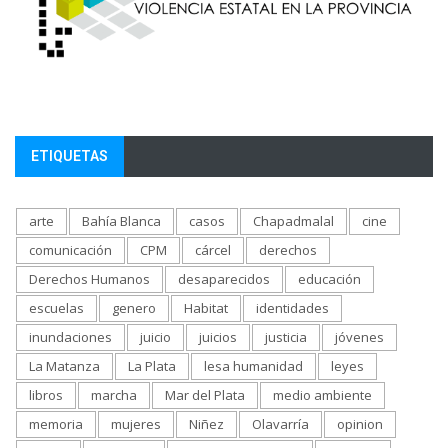
ETIQUETAS
arte
Bahía Blanca
casos
Chapadmalal
cine
comunicación
CPM
cárcel
derechos
Derechos Humanos
desaparecidos
educación
escuelas
genero
Habitat
identidades
inundaciones
juicio
juicios
justicia
jóvenes
La Matanza
La Plata
lesa humanidad
leyes
libros
marcha
Mar del Plata
medio ambiente
memoria
mujeres
Niñez
Olavarría
opinion