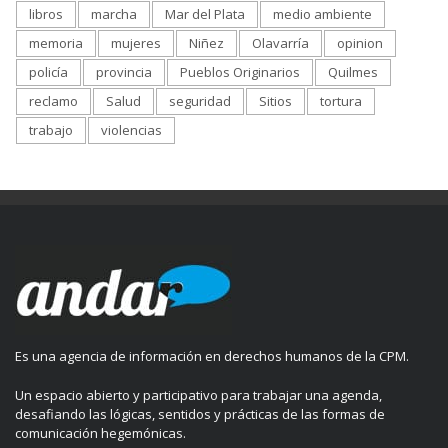
libros
marcha
Mar del Plata
medio ambiente
memoria
mujeres
Niñez
Olavarría
opinion
policía
provincia
Pueblos Originarios
Quilmes
reclamo
Salud
seguridad
Sitios
tortura
trabajo
violencias
Es una agencia de información en derechos humanos de la CPM.
Un espacio abierto y participativo para trabajar una agenda,
desafiando las lógicas, sentidos y prácticas de las formas de
comunicación hegemónicas.