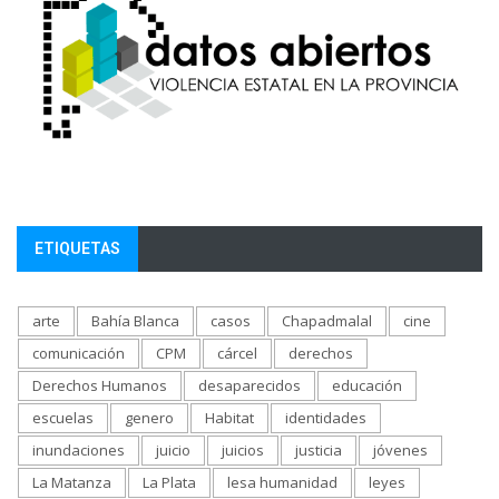
ETIQUETAS
arte
Bahía Blanca
casos
Chapadmalal
cine
comunicación
CPM
cárcel
derechos
Derechos Humanos
desaparecidos
educación
escuelas
genero
Habitat
identidades
inundaciones
juicio
juicios
justicia
jóvenes
La Matanza
La Plata
lesa humanidad
leyes