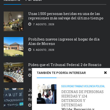
Unas 1.500 personas heridas en una de las
represiones más salvaje del último tiempo
7 AGOSTO, 2026
Prohíben nuevos ingresos al hogar de día
Alas de Moreno
5 AGOSTO, 2026
Piden que el Tribunal Federal 2 de Rosario
acelere el juicio Saint Amant IV
TAMBIÉN TE PODRÍA INTERESAR
5 AGOSTO, 2026
SEGURIDAD
TRABAJO
VIOLENCIA POLICIAL
Jornada nacional en rechazo a la
DECENAS DE PERSONAS
extranjerización de tierras, manejo del
HERIDAS Y 124
fuego y desalojos
DETENIDOS Y
DETENIDAS
5 AGOSTO, 2026
Wilde: Represión y