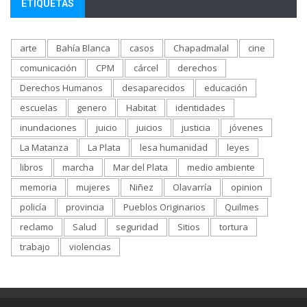
ETIQUETAS
arte
Bahía Blanca
casos
Chapadmalal
cine
comunicación
CPM
cárcel
derechos
Derechos Humanos
desaparecidos
educación
escuelas
genero
Habitat
identidades
inundaciones
juicio
juicios
justicia
jóvenes
La Matanza
La Plata
lesa humanidad
leyes
libros
marcha
Mar del Plata
medio ambiente
memoria
mujeres
Niñez
Olavarría
opinion
policía
provincia
Pueblos Originarios
Quilmes
reclamo
Salud
seguridad
Sitios
tortura
trabajo
violencias