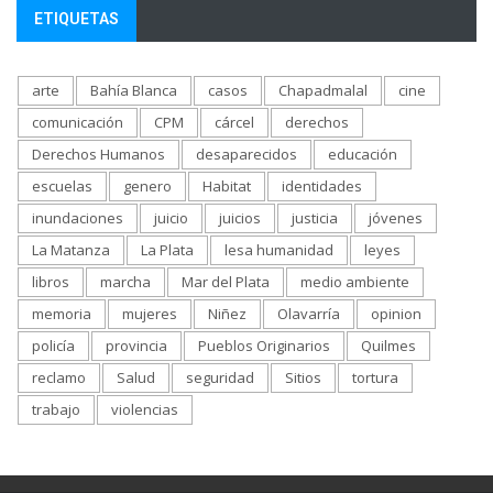
ETIQUETAS
arte
Bahía Blanca
casos
Chapadmalal
cine
comunicación
CPM
cárcel
derechos
Derechos Humanos
desaparecidos
educación
escuelas
genero
Habitat
identidades
inundaciones
juicio
juicios
justicia
jóvenes
La Matanza
La Plata
lesa humanidad
leyes
libros
marcha
Mar del Plata
medio ambiente
memoria
mujeres
Niñez
Olavarría
opinion
policía
provincia
Pueblos Originarios
Quilmes
reclamo
Salud
seguridad
Sitios
tortura
trabajo
violencias