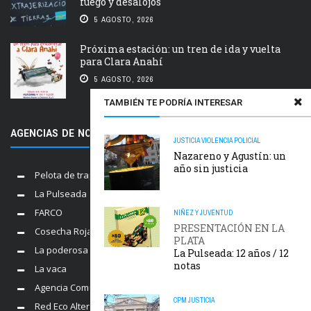
fuego y desalojos
5 AGOSTO, 2026
Próxima estación: un tren de ida y vuelta
para Clara Anahí
5 AGOSTO, 2026
TAMBIÉN TE PODRÍA INTERESAR
AGENCIAS DE NOTICIAS AMIGAS
JUSTICIA
VIOLENCIA POLICIAL
Nazareno y Agustín: un
año sin justicia
Pelota de trapo
La Pulseada
FARCO
NIÑEZ Y JUVENTUD
PRESENTACIÓN EN LA
Cosecha Roja
PLATA
La poderosa
La Pulseada: 12 años / 12
notas
La vaca
Agencia Comunica
CPM
JUSTICIA
Red Eco Alternativo