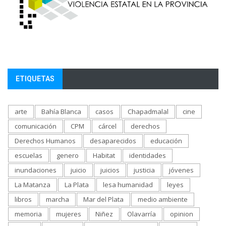
ETIQUETAS
arte
Bahía Blanca
casos
Chapadmalal
cine
comunicación
CPM
cárcel
derechos
Derechos Humanos
desaparecidos
educación
escuelas
genero
Habitat
identidades
inundaciones
juicio
juicios
justicia
jóvenes
La Matanza
La Plata
lesa humanidad
leyes
libros
marcha
Mar del Plata
medio ambiente
memoria
mujeres
Niñez
Olavarría
opinion