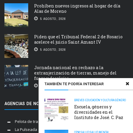
Prohíben nuevos ingresos al hogar de día
Alas de Moreno
5 AGOSTO, 2026
Piden que el Tribunal Federal 2 de Rosario
acelere el juicio Saint Amant IV
5 AGOSTO, 2026
Jornada nacional en rechazo a la
extranjerización de tierras, manejo del
fuego y desalojos
TAMBIÉN TE PODRÍA INTERESAR
5 AGOSTO, 2026
BREVES
EDUCACIÓN Y CULTURA
GÉNERO
AGENCIAS DE NOTICIAS AMIGAS
Escuela, géneros y
diversidades en el
Instituto de José. C. Paz
Pelota de trapo
La Pulseada
CPM
SALUD
SALUD MENTAL