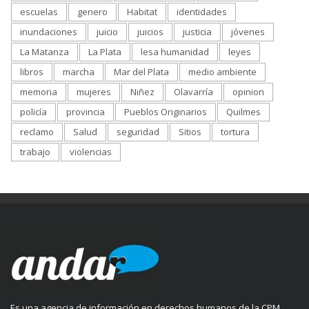
escuelas
genero
Habitat
identidades
inundaciones
juicio
juicios
justicia
jóvenes
La Matanza
La Plata
lesa humanidad
leyes
libros
marcha
Mar del Plata
medio ambiente
memoria
mujeres
Niñez
Olavarría
opinion
policía
provincia
Pueblos Originarios
Quilmes
reclamo
Salud
seguridad
Sitios
tortura
trabajo
violencias
Es una agencia de información en derechos humanos de la CPM.