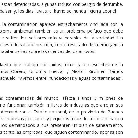
 están deterioradas, algunas incluso con peligro de derrumbe.
an y, los días lluvias, el barrio se inunda”, cierra Leonel.
s, la contaminación aparece estrechamente vinculada con la
roblema ambiental también es un problema político que debe
ue sufren los sectores más vulnerables de la sociedad. Un
proceso de suburbanización, como resultado de la emergencia
habitar tierras sobre las cuencas de los arroyos.
 Haedo que trabaja con niños, niñas y adolescentes de la
ios Obrero, Unión y Fuerza, y Néstor Kirchner. Barrios
achuelo. “Vivimos entre inundaciones y aguas contaminadas”,
ás contaminadas del mundo, afecta a unos 5 millones de
orio funcionan también millares de industrias que arrojan sus
 demandaron al Estado nacional, de la provincia de Buenos
4 empresas por daños y perjuicios a raíz de la contaminación
 a los demandados a que presenten un plan de saneamiento.
s tanto las empresas, que siguen contaminando, apenas son