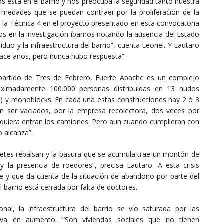
s está en el barrio y nos preocupa la seguridad tanto nuestra
rmedades que se puedan contraer por la proliferación de la
de la Técnica 4 en el proyecto presentado en esta convocatoria
 en la investigación íbamos notando la ausencia del Estado
iduo y la infraestructura del barrio”, cuenta Leonel. Y Lautaro
hace años, pero nunca hubo respuesta”.
, partido de Tres de Febrero, Fuerte Apache es un complejo
oximadamente 100.000 personas distribuidas en 13 nudos
isos) y monoblocks. En cada una estas construcciones hay 2 ó 3
an ser vaciados, por la empresa recolectora, dos veces por
 siquiera entran los camiones. Pero aun cuando cumplieran con
 alcanza”.
lquetes rebalsan y la basura que se acumula trae un montón de
 la presencia de roedores”, precisa Lautaro. A esta crisis
 y que da cuenta de la situación de abandono por parte del
l barrio está cerrada por falta de doctores.
nal, la infraestructura del barrio se vio saturada por las
va en aumento. “Son viviendas sociales que no tienen