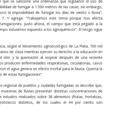
ó que se sancione una ordenanza que regularice el uso de
ibilidad de fumigar a 1.500 metros de las casas; sin embargo,
o la imposibilidad de fumigar los días de viento o lluvia”,
N 7. Y agrega: “Trabajamos este tema porque nos afecta
fumigaciones. Justo ahora, el campo que está pegado a la
mpo estuvimos expuesto a los agroquímicos”. El riesgo sigue
ca, según el Movimiento agroecológico de La Plata, 700 mil
arios de clase mientras ejercen su derecho a la educación en
 el olor y la quemazón al respirar después de una reciente
cos producen enfermedades respiratorias, circulatorias, casos
 con el agua genera un efecto mortal para la fauna. Quema la
co de estas fumigaciones”.
ro regional de pueblos y ciudades fumigadas se describe que,
0 muestras de lluvias presentan distintas concentraciones de
e estudios realizados sobre 38 alimentos (frutas, hortalizas,
rotóxicos distintos, de los cuales el 44 por ciento son