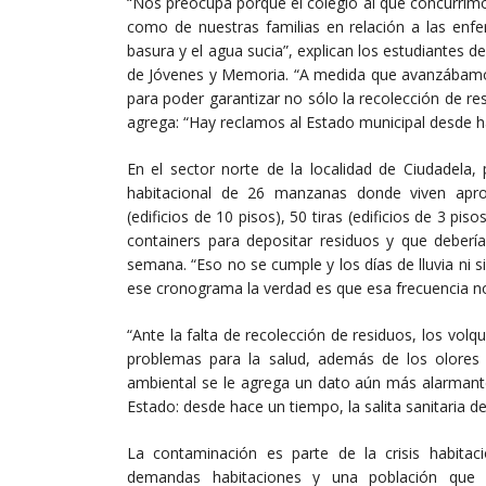
“Nos preocupa porque el colegio al que concurrimo
como de nuestras familias en relación a las enfe
basura y el agua sucia”, explican los estudiantes 
de Jóvenes y Memoria. “A medida que avanzábamos
para poder garantizar no sólo la recolección de res
agrega: “Hay reclamos al Estado municipal desde 
En el sector norte de la localidad de Ciudadela
habitacional de 26 manzanas donde viven apr
(edificios de 10 pisos), 50 tiras (edificios de 3 p
containers para depositar residuos y que deberí
semana. “Eso no se cumple y los días de lluvia ni
ese cronograma la verdad es que esa frecuencia no
“Ante la falta de recolección de residuos, los vo
problemas para la salud, además de los olores y
ambiental se le agrega un dato aún más alarmante
Estado: desde hace un tiempo, la salita sanitaria de
La contaminación es parte de la crisis habitacio
demandas habitaciones y una población que 