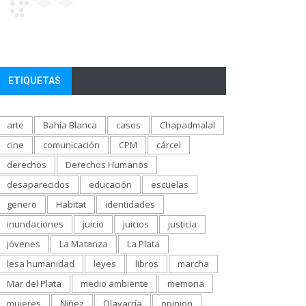
ETIQUETAS
arte
Bahía Blanca
casos
Chapadmalal
cine
comunicación
CPM
cárcel
derechos
Derechos Humanos
desaparecidos
educación
escuelas
genero
Habitat
identidades
inundaciones
juicio
juicios
justicia
jóvenes
La Matanza
La Plata
lesa humanidad
leyes
libros
marcha
Mar del Plata
medio ambiente
memoria
mujeres
Niñez
Olavarría
opinion