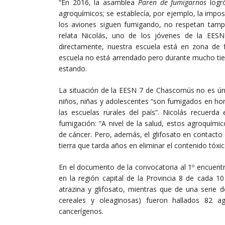
“En 2016, la asamblea
Paren de fumigarnos
logr
agroquímicos; se establecía, por ejemplo, la impos
los aviones siguen fumigando, no respetan tampoc
relata Nicolás, uno de los jóvenes de la EES
directamente, nuestra escuela está en zona de 
escuela no está arrendado pero durante mucho tie
estando.
La situación de la EESN 7 de Chascomús no es úni
niños, niñas y adolescentes “son fumigados en hor
las escuelas rurales del país”. Nicolás recuerda
fumigación: “A nivel de la salud, estos agroquími
de cáncer. Pero, además, el glifosato en contacto
tierra que tarda años en eliminar el contenido tóxi
En el documento de la convocatoria al 1º encuent
en la región capital de la Provincia 8 de cada 1
atrazina y glifosato, mientras que de una serie d
cereales y oleaginosas) fueron hallados 82 ag
cancerígenos.