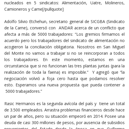
nucleados en 5 sindicatos: Alimentación, Uatre, Molineros,
Camioneros y Carne[/pullquote]
Adolfo Silvio Etchehun, secretario general de SICGBA (Sindicato
de la Carne), conversó con ANDAR acerca de un conflicto que
afecta a más de 5000 trabajadores: “Los gremios firmamos el
acuerdo pero los trabajadores del sindicato de alimentación no
acogieron la conciliación obligatoria. Nosotros en San Miguel
del Monte no vamos a trabajar si no se reincorporan a todos
los trabajadores. En este momento, estamos en una
circunstancia que si no funcionan las tres plantas juntas (para la
realización de toda la faena) es imposible.” Y agregó que “la
negociación volvió a foja cero hasta que podamos resolver
esto. Esperamos una nueva propuesta que pueda contener a
5000 trabajadores.”
Rasic Hermanos es la segunda avícola del país y tiene un total
de 3.500 empleados. Arrastra problemas financieros desde hace
un par de años, pero su situación empeoró en 2014. Posee una
deuda de casi 300 millones de pesos, por ausencia de subsidios
provenientes del Estado desde la época en que Guillermo