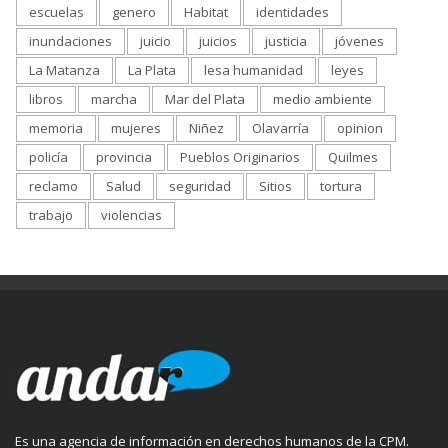
escuelas
genero
Habitat
identidades
inundaciones
juicio
juicios
justicia
jóvenes
La Matanza
La Plata
lesa humanidad
leyes
libros
marcha
Mar del Plata
medio ambiente
memoria
mujeres
Niñez
Olavarría
opinion
policía
provincia
Pueblos Originarios
Quilmes
reclamo
Salud
seguridad
Sitios
tortura
trabajo
violencias
Es una agencia de información en derechos humanos de la CPM.