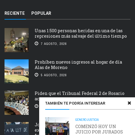
RECIENTE
POPULAR
Unas 1.500 personas heridas en una de las
represiones más salvaje del último tiempo
7 AGOSTO, 2026
Prohíben nuevos ingresos al hogar de día
Alas de Moreno
5 AGOSTO, 2026
Piden que el Tribunal Federal 2 de Rosario
acelere el juicio Saint Amant IV
TAMBIÉN TE PODRÍA INTERESAR
5 AGOSTO, 2026
GÉNERO
JUSTICIA
Jornada nacional en rechazo a la
COMENZÓ HOY UN
extranjerización de tierras, manejo del
JUICIO POR JURADOS