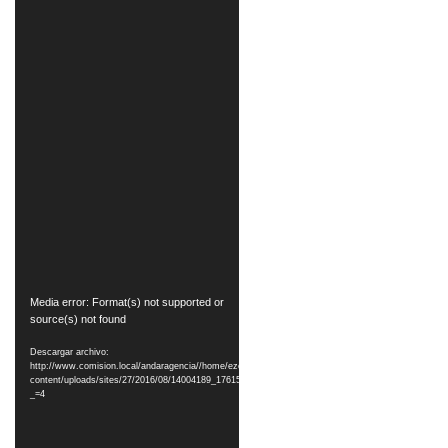
Reproductor
Media error: Format(s) not supported or
source(s) not found
de
vídeo
Descargar archivo:
http://www.comision.local/andaragencia//home/ezequiel/2230/multi_comi/wp-
content/uploads/sites/27/2016/08/14004189_1761523747454364_573249321_n.mp4?
_=4