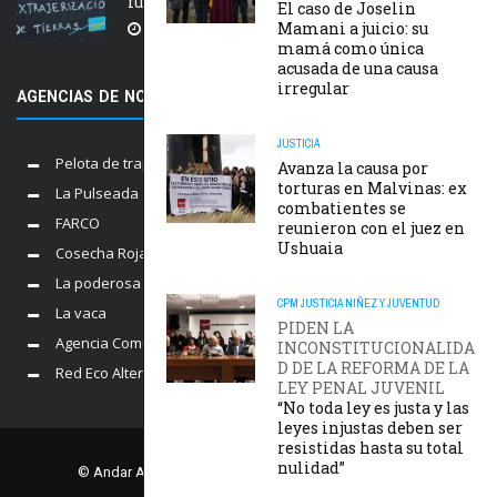
fuego y desalojos
El caso de Joselin
Mamani a juicio: su
5 AGOSTO, 2026
mamá como única
acusada de una causa
irregular
AGENCIAS DE NOTICIAS AMIGAS
JUSTICIA
Pelota de trapo
Avanza la causa por
torturas en Malvinas: ex
La Pulseada
combatientes se
FARCO
reunieron con el juez en
Ushuaia
Cosecha Roja
La poderosa
CPM
JUSTICIA
NIÑEZ Y JUVENTUD
La vaca
PIDEN LA
Agencia Comunica
INCONSTITUCIONALIDA
D DE LA REFORMA DE LA
Red Eco Alternativo
LEY PENAL JUVENIL
“No toda ley es justa y las
leyes injustas deben ser
resistidas hasta su total
nulidad”
© Andar Agencia. Comisión Provincial por la Memoria