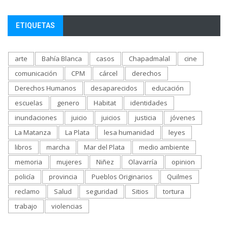
ETIQUETAS
arte
Bahía Blanca
casos
Chapadmalal
cine
comunicación
CPM
cárcel
derechos
Derechos Humanos
desaparecidos
educación
escuelas
genero
Habitat
identidades
inundaciones
juicio
juicios
justicia
jóvenes
La Matanza
La Plata
lesa humanidad
leyes
libros
marcha
Mar del Plata
medio ambiente
memoria
mujeres
Niñez
Olavarría
opinion
policía
provincia
Pueblos Originarios
Quilmes
reclamo
Salud
seguridad
Sitios
tortura
trabajo
violencias