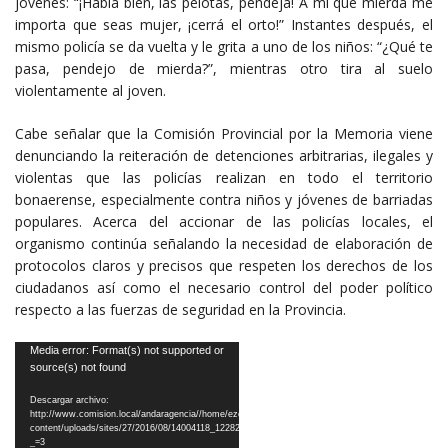
jóvenes: “¡Hablá bien, las pelotas, pendeja! A mí que mierda me
importa que seas mujer, ¡cerrá el orto!” Instantes después, el
mismo policía se da vuelta y le grita a uno de los niños: “¿Qué te
pasa, pendejo de mierda?”, mientras otro tira al suelo
violentamente al joven.
Cabe señalar que la Comisión Provincial por la Memoria viene
denunciando la reiteración de detenciones arbitrarias, ilegales y
violentas que las policías realizan en todo el territorio
bonaerense, especialmente contra niños y jóvenes de barriadas
populares. Acerca del accionar de las policías locales, el
organismo continúa señalando la necesidad de elaboración de
protocolos claros y precisos que respeten los derechos de los
ciudadanos así como el necesario control del poder político
respecto a las fuerzas de seguridad en la Provincia.
Reproductor
Media error: Format(s) not supported or
source(s) not found
de
vídeo
Descargar archivo:
http://www.comision.local/andaragencia//home/ezequiel/2230/multi_comi/wp-
content/uploads/sites/27/2016/08/14004118_1228201213899331_2142757256_n.mp4?
_=3