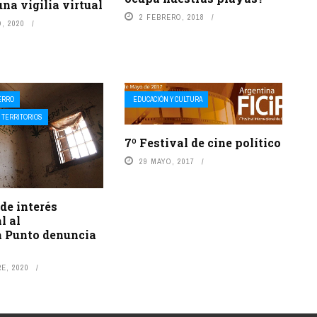
una vigilia virtual
2 FEBRERO, 2018
, 2020
ERRO
EDUCACIÓN Y CULTURA
 TERRITORIOS
7º Festival de cine político
29 MAYO, 2017
de interés
l al
 Punto denuncia
E, 2020