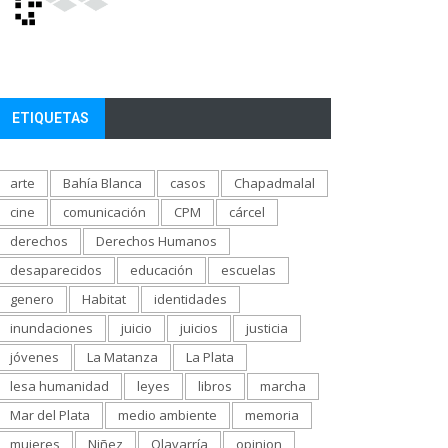
ETIQUETAS
arte
Bahía Blanca
casos
Chapadmalal
cine
comunicación
CPM
cárcel
derechos
Derechos Humanos
desaparecidos
educación
escuelas
genero
Habitat
identidades
inundaciones
juicio
juicios
justicia
jóvenes
La Matanza
La Plata
lesa humanidad
leyes
libros
marcha
Mar del Plata
medio ambiente
memoria
mujeres
Niñez
Olavarría
opinion