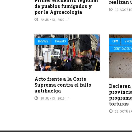
Primer encuentro regional
realizan 
de pueblos fumigados y
12 AGOSTO
por la Agroecología
22 JUNIO, 2022
BREVES
TRABAJO
CPM
ENCI
IDENTIDADES Y
Acto frente a la Corte
Suprema contra el fallo
Declaran 
antihuelga
provincia
programa
28 JUNIO, 2016
torturas
22 OCTUBR