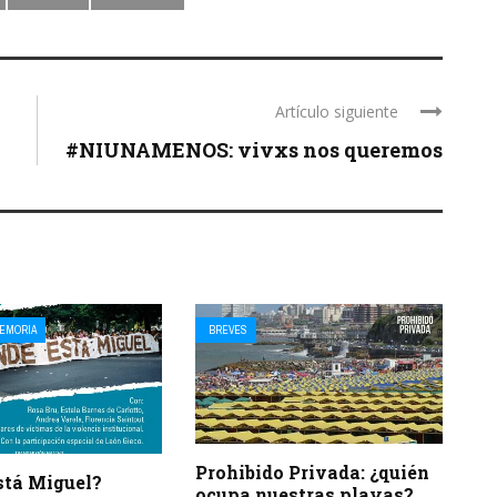
Artículo siguiente
#NIUNAMENOS: vivxs nos queremos
EMORIA
BREVES
Prohibido Privada: ¿quién
stá Miguel?
ocupa nuestras playas?