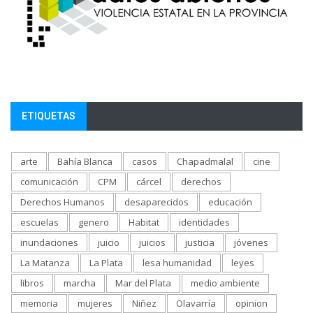
ETIQUETAS
arte
Bahía Blanca
casos
Chapadmalal
cine
comunicación
CPM
cárcel
derechos
Derechos Humanos
desaparecidos
educación
escuelas
genero
Habitat
identidades
inundaciones
juicio
juicios
justicia
jóvenes
La Matanza
La Plata
lesa humanidad
leyes
libros
marcha
Mar del Plata
medio ambiente
memoria
mujeres
Niñez
Olavarría
opinion