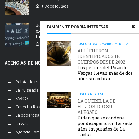
5 AGOSTO, 2026
Jornada nacional en rechazo a la
TAMBIÉN TE PODRÍA INTERESAR
extranjerización de tierras, manejo del
fuego y desalojos
JUSTICIA
LESA HUMANIDAD
MEMORIA
5 AGOSTO, 2026
ALLÍ FUERON
IDENTIFICADOS 116
CUERPOS DESDE 2002
AGENCIAS DE NOTICIAS AMIGAS
Los peritos del Pozo de
Vargas llevan más de dos
años sin cobrar
Pelota de trapo
La Pulseada
JUSTICIA
MEMORIA
FARCO
LA QUERELLA DE
H.I.J.O.S. DIO SU
Cosecha Roja
ALEGATO
La poderosa
Piden que se condene
por desaparición forzada
La vaca
a los imputados de La
Agencia Comunica
Cacha