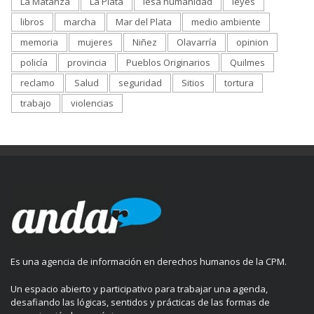
La Matanza
La Plata
lesa humanidad
leyes
libros
marcha
Mar del Plata
medio ambiente
memoria
mujeres
Niñez
Olavarría
opinion
policía
provincia
Pueblos Originarios
Quilmes
reclamo
Salud
seguridad
Sitios
tortura
trabajo
violencias
Es una agencia de información en derechos humanos de la CPM.
Un espacio abierto y participativo para trabajar una agenda,
desafiando las lógicas, sentidos y prácticas de las formas de