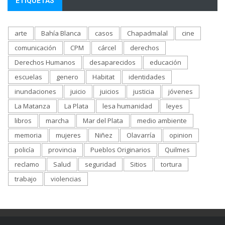
ETIQUETAS
arte
Bahía Blanca
casos
Chapadmalal
cine
comunicación
CPM
cárcel
derechos
Derechos Humanos
desaparecidos
educación
escuelas
genero
Habitat
identidades
inundaciones
juicio
juicios
justicia
jóvenes
La Matanza
La Plata
lesa humanidad
leyes
libros
marcha
Mar del Plata
medio ambiente
memoria
mujeres
Niñez
Olavarría
opinion
policía
provincia
Pueblos Originarios
Quilmes
reclamo
Salud
seguridad
Sitios
tortura
trabajo
violencias