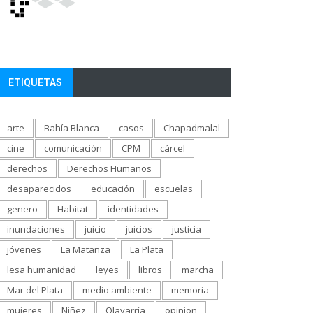
ETIQUETAS
arte
Bahía Blanca
casos
Chapadmalal
cine
comunicación
CPM
cárcel
derechos
Derechos Humanos
desaparecidos
educación
escuelas
genero
Habitat
identidades
inundaciones
juicio
juicios
justicia
jóvenes
La Matanza
La Plata
lesa humanidad
leyes
libros
marcha
Mar del Plata
medio ambiente
memoria
mujeres
Niñez
Olavarría
opinion