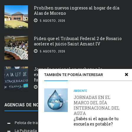
Prohíben nuevos ingresos al hogar de día
Alas de Moreno
5 AGOSTO, 2026
Piden que el Tribunal Federal 2 de Rosario
acelere el juicio Saint Amant IV
5 AGOSTO, 2026
Jornada nacional en rechazo a la
extranjerización de tierras, manejo del
TAMBIÉN TE PODRÍA INTERESAR
fuego y desalojos
5 AGOSTO, 2026
AMBIENTE
JORNADAS EN EL
MARCO DEL DÍA
AGENCIAS DE NOTICIAS AMIGAS
INTERNACIONAL DEL
AGUA
¿Sabés si el agua de tu
Pelota de trapo
escuela es potable?
La Pulseada