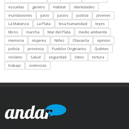
escuelas
genero
Habitat
identidades
inundaciones
juicio
juicios
justicia
jóvenes
La Matanza
La Plata
lesa humanidad
leyes
libros
marcha
Mar del Plata
medio ambiente
memoria
mujeres
Niñez
Olavarría
opinion
policía
provincia
Pueblos Originarios
Quilmes
reclamo
Salud
seguridad
Sitios
tortura
trabajo
violencias