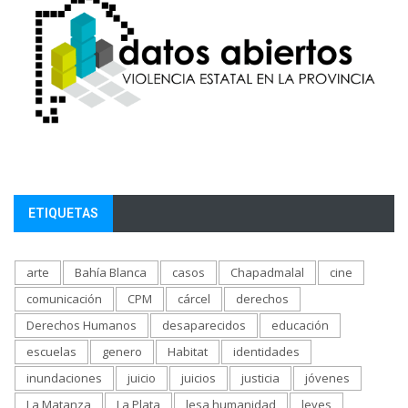
ETIQUETAS
arte
Bahía Blanca
casos
Chapadmalal
cine
comunicación
CPM
cárcel
derechos
Derechos Humanos
desaparecidos
educación
escuelas
genero
Habitat
identidades
inundaciones
juicio
juicios
justicia
jóvenes
La Matanza
La Plata
lesa humanidad
leyes