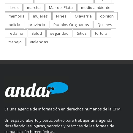
libros
marcha
Mar del Plata
medio ambiente
memoria
mujeres
Niñez
Olavarría
opinion
policía
provincia
Pueblos Originarios
Quilmes
reclamo
Salud
seguridad
Sitios
tortura
trabajo
violencias
Es una agencia de información en derechos humanos de la CPM.
Un espacio abierto y participativo para trabajar una agenda,
desafiando las lógicas, sentidos y prácticas de las formas de
comunicación hegemónicas.