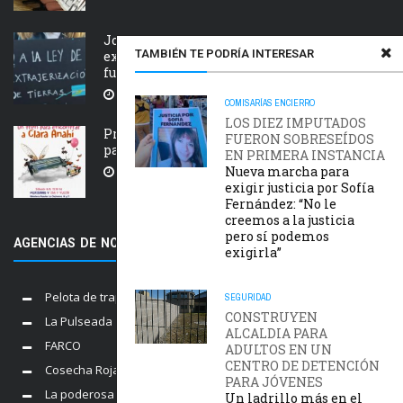
Jornada nacional en rechazo a la
TAMBIÉN TE PODRÍA INTERESAR
extranjerización de tierras, manejo del
fuego y desalojos
5 AGOSTO, 2026
COMISARÍAS
ENCIERRO
LOS DIEZ IMPUTADOS
Próxima estación: un tren de ida y vuelta
FUERON SOBRESEÍDOS
para Clara Anahí
EN PRIMERA INSTANCIA
Nueva marcha para
5 AGOSTO, 2026
exigir justicia por Sofía
Fernández: “No le
creemos a la justicia
pero sí podemos
AGENCIAS DE NOTICIAS AMIGAS
exigirla”
Pelota de trapo
SEGURIDAD
CONSTRUYEN
La Pulseada
ALCALDIA PARA
FARCO
ADULTOS EN UN
CENTRO DE DETENCIÓN
Cosecha Roja
PARA JÓVENES
La poderosa
Un ladrillo más en el