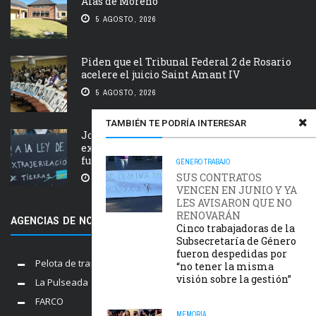
Alas de Moreno
5 AGOSTO, 2026
Piden que el Tribunal Federal 2 de Rosario
acelere el juicio Saint Amant IV
5 AGOSTO, 2026
TAMBIÉN TE PODRÍA INTERESAR
Jornada nacional en rechazo a la
extranjerización de tierras, manejo del
fuego y desalojos
GÉNERO
TRABAJO
SUS CONTRATOS
5 AGOSTO, 2026
VENCEN EN JUNIO Y YA
LES AVISARON QUE NO
RENOVARÁN
AGENCIAS DE NOTICIAS AMIGAS
Cinco trabajadoras de la
Subsecretaría de Género
fueron despedidas por
Pelota de trapo
“no tener la misma
visión sobre la gestión”
La Pulseada
FARCO
MEMORIA