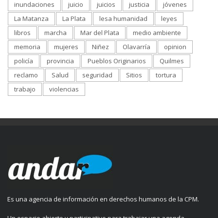
inundaciones
juicio
juicios
justicia
jóvenes
La Matanza
La Plata
lesa humanidad
leyes
libros
marcha
Mar del Plata
medio ambiente
memoria
mujeres
Niñez
Olavarría
opinion
policía
provincia
Pueblos Originarios
Quilmes
reclamo
Salud
seguridad
Sitios
tortura
trabajo
violencias
Es una agencia de información en derechos humanos de la CPM.
Un espacio abierto y participativo para trabajar una agenda,