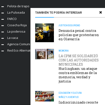
Pelota de trapo
La Pulseada
TAMBIÉN TE PODRÍA INTERESAR
FARCO
Cosecha Roja
JUSTICIA
SEGURIDAD
Denuncia penal contra
La poderosa
policías que protestaron
La vaca
en Olavarría
Agencia Comunica
Red Eco Alternativo
MEMORIA
LA CPM SE SOLIDARIZÓ
CON LAS AUTORIDADES
MUNICIPALES
Hurlingham: un ataque
contra emblemas de la
memoria, verdad y
justicia
EDUCACIÓN Y CULTURA
NIÑEZ Y JUVENTUD
Indiscriminado recorte