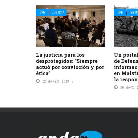
CPM
JUSTICIA
CPM
MEMO
La justicia para los
Un portal
desprotegidos: “Siempre
de Defens
actuó por convicción y por
informaci
ética”
en Malvi
la respon
12 MARZO, 2019
30 MAYO, 