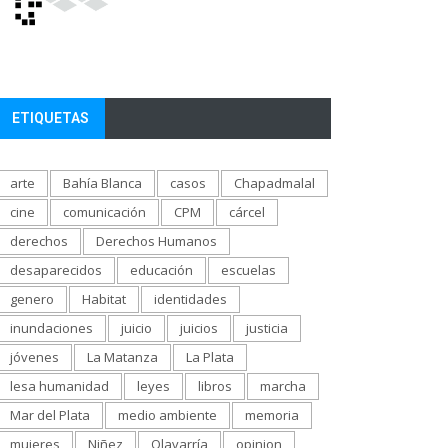
ETIQUETAS
arte
Bahía Blanca
casos
Chapadmalal
cine
comunicación
CPM
cárcel
derechos
Derechos Humanos
desaparecidos
educación
escuelas
genero
Habitat
identidades
inundaciones
juicio
juicios
justicia
jóvenes
La Matanza
La Plata
lesa humanidad
leyes
libros
marcha
Mar del Plata
medio ambiente
memoria
mujeres
Niñez
Olavarría
opinion