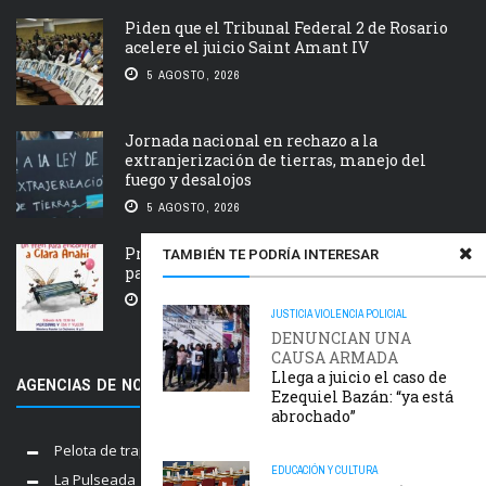
Piden que el Tribunal Federal 2 de Rosario
acelere el juicio Saint Amant IV
5 AGOSTO, 2026
Jornada nacional en rechazo a la
extranjerización de tierras, manejo del
fuego y desalojos
5 AGOSTO, 2026
Próxima estación: un tren de ida y vuelta
TAMBIÉN TE PODRÍA INTERESAR
para Clara Anahí
5 AGOSTO, 2026
JUSTICIA
VIOLENCIA POLICIAL
DENUNCIAN UNA
CAUSA ARMADA
Llega a juicio el caso de
AGENCIAS DE NOTICIAS AMIGAS
Ezequiel Bazán: “ya está
abrochado”
Pelota de trapo
EDUCACIÓN Y CULTURA
La Pulseada