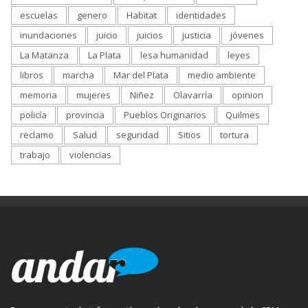
escuelas
genero
Habitat
identidades
inundaciones
juicio
juicios
justicia
jóvenes
La Matanza
La Plata
lesa humanidad
leyes
libros
marcha
Mar del Plata
medio ambiente
memoria
mujeres
Niñez
Olavarría
opinion
policía
provincia
Pueblos Originarios
Quilmes
reclamo
Salud
seguridad
Sitios
tortura
trabajo
violencias