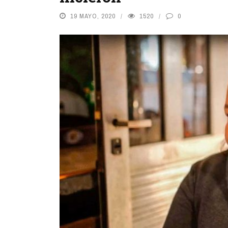
19 MAYO, 2020
1520
0