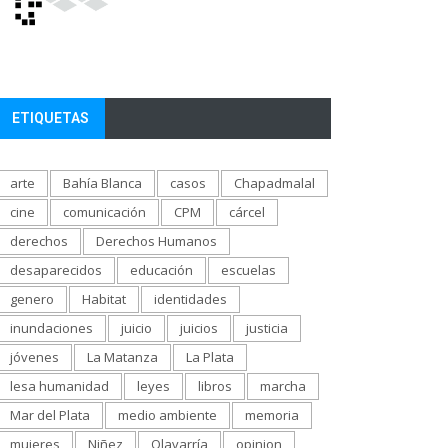
ETIQUETAS
arte
Bahía Blanca
casos
Chapadmalal
cine
comunicación
CPM
cárcel
derechos
Derechos Humanos
desaparecidos
educación
escuelas
genero
Habitat
identidades
inundaciones
juicio
juicios
justicia
jóvenes
La Matanza
La Plata
lesa humanidad
leyes
libros
marcha
Mar del Plata
medio ambiente
memoria
mujeres
Niñez
Olavarría
opinion