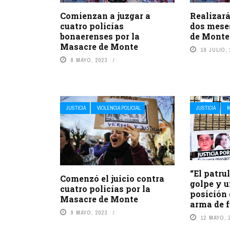
Comienzan a juzgar a
Realizará
cuatro policías
dos mese
bonaerenses por la
de Monte
Masacre de Monte
19 JULIO,
8 MAYO, 2023
JUSTICIA
VIOLENCIA POLICIAL
JUSTICIA
M
“El patru
Comenzó el juicio contra
golpe y u
cuatro policías por la
posición 
Masacre de Monte
arma de 
9 MAYO, 2023
12 MAYO, 