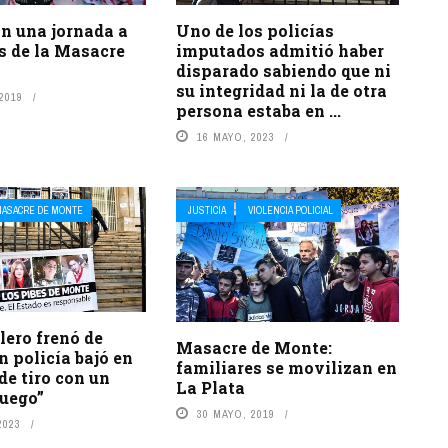
n una jornada a
Uno de los policías
s de la Masacre
imputados admitió haber
disparado sabiendo que ni
su integridad ni la de otra
 2019
persona estaba en ...
16 MAYO, 2023
ASACRE DE MONTE
JUSTICIA
VIOLENCIA POLICIAL
llero frenó de
Masacre de Monte:
n policía bajó en
familiares se movilizan en
de tiro con un
La Plata
fuego”
30 MAYO, 2019
2023