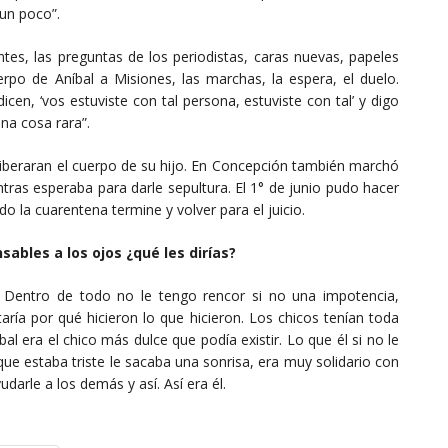
 un poco”.
tes, las preguntas de los periodistas, caras nuevas, papeles
erpo de Aníbal a Misiones, las marchas, la espera, el duelo.
en, ‘vos estuviste con tal persona, estuviste con tal’ y digo
una cosa rara”.
beraran el cuerpo de su hijo. En Concepción también marchó
ntras esperaba para darle sepultura. El 1° de junio pudo hacer
 la cuarentena termine y volver para el juicio.
nsables a los ojos ¿qué les dirías?
. Dentro de todo no le tengo rencor si no una impotencia,
ría por qué hicieron lo que hicieron. Los chicos tenían toda
l era el chico más dulce que podía existir. Lo que él si no le
que estaba triste le sacaba una sonrisa, era muy solidario con
darle a los demás y así. Así era él.