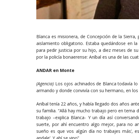
Blanca es misionera, de Concepción de la Sierra,
aislamiento obligatorio. Estaba quedándose en l
para pedir justicia por su hijo, a diez meses de
por la policía bonaerense: Aníbal es una de las cua
ANDAR en Monte
(Agencia)
Los ojos achinados de Blanca todavía lo 
armando y donde convivía con su hermano, en los 
Aníbal tenía 22 años, y había llegado dos años ant
su familia. “Allá hay mucho trabajo pero en tema 
trabajo –explica Blanca- Y un día así conversan
suerte, por ahí encuentro algo mejor, para no an
sueño es que vos algún día no trabajes más’, eso
andale’. Y ahí se vino”.