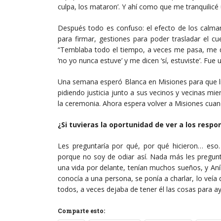
culpa, los mataron’. Y ahí como que me tranquilicé
Después todo es confuso: el efecto de los calman
para firmar, gestiones para poder trasladar el cu
“Temblaba todo el tiempo, a veces me pasa, me dic
‘no yo nunca estuve’ y me dicen ‘sí, estuviste’. Fue 
Una semana esperó Blanca en Misiones para que li
pidiendo justicia junto a sus vecinos y vecinas mie
la ceremonia. Ahora espera volver a Misiones cuando
¿Si tuvieras la oportunidad de ver a los respo
Les preguntaría por qué, por qué hicieron… eso
porque no soy de odiar así. Nada más les pregunta
una vida por delante, tenían muchos sueños, y Aníba
conocía a una persona, se ponía a charlar, lo veía 
todos, a veces dejaba de tener él las cosas para ayu
Comparte esto: