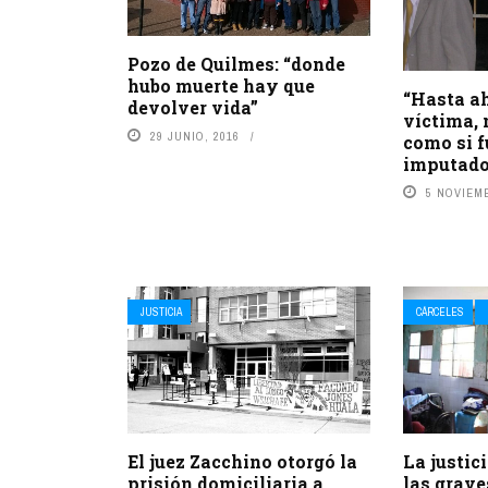
Pozo de Quilmes: “donde
hubo muerte hay que
“Hasta ah
devolver vida”
víctima,
29 JUNIO, 2016
como si f
imputado
5 NOVIEMB
JUSTICIA
CÁRCELES
El juez Zacchino otorgó la
La justic
prisión domiciliaria a
las grave