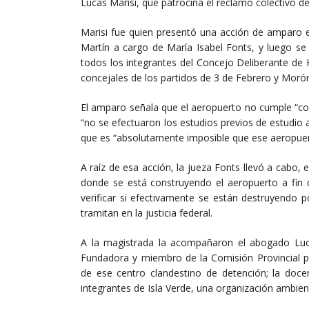
Lucas Marisi, que patrocina el reclamo colectivo d
Marisi fue quien presentó una acción de amparo 
Martín a cargo de María Isabel Fonts, y luego 
todos los integrantes del Concejo Deliberante d
concejales de los partidos de 3 de Febrero y Morón
El amparo señala que el aeropuerto no cumple “con
“no se efectuaron los estudios previos de estudio a
que es “absolutamente imposible que ese aeropuert
A raíz de esa acción, la jueza Fonts llevó a cabo,
donde se está construyendo el aeropuerto a fin 
verificar si efectivamente se están destruyendo 
tramitan en la justicia federal.
A la magistrada la acompañaron el abogado Luc
Fundadora y miembro de la Comisión Provincial po
de ese centro clandestino de detención; la doc
integrantes de Isla Verde, una organización ambie