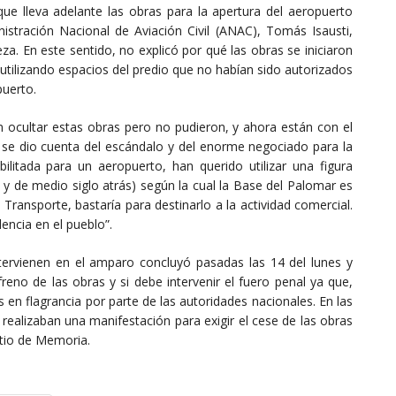
que lleva adelante las obras para la apertura del aeropuerto
nistración Nacional de Aviación Civil (ANAC), Tomás Isausti,
a. En este sentido, no explicó por qué las obras se iniciaron
n utilizando espacios del predio que no habían sido autorizados
puerto.
n ocultar estas obras pero no pudieron, y ahora están con el
se dio cuenta del escándalo y del enorme negociado para la
itada para un aeropuerto, han querido utilizar una figura
 y de medio siglo atrás) según la cual la Base del Palomar es
Transporte, bastaría para destinarlo a la actividad comercial.
lencia en el pueblo”.
intervienen en el amparo concluyó pasadas las 14 del lunes y
reno de las obras y si debe intervenir el fuero penal ya que,
en flagrancia por parte de las autoridades nacionales. En las
 realizaban una manifestación para exigir el cese de las obras
itio de Memoria.