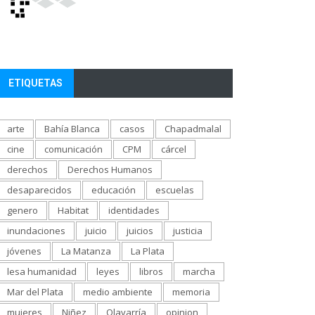
ETIQUETAS
arte
Bahía Blanca
casos
Chapadmalal
cine
comunicación
CPM
cárcel
derechos
Derechos Humanos
desaparecidos
educación
escuelas
genero
Habitat
identidades
inundaciones
juicio
juicios
justicia
jóvenes
La Matanza
La Plata
lesa humanidad
leyes
libros
marcha
Mar del Plata
medio ambiente
memoria
mujeres
Niñez
Olavarría
opinion