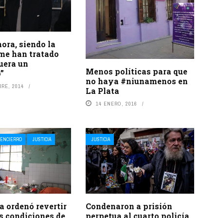
ora, siendo la
 me han tratado
uera un
Menos políticas para que
”
no haya #niunamenos en
RE, 2014
La Plata
14 ENERO, 2016
ENCIERRO
JUSTICIA
JUSTICIA
ia ordenó revertir
Condenaron a prisión
s condiciones de
perpetua al cuarto policía