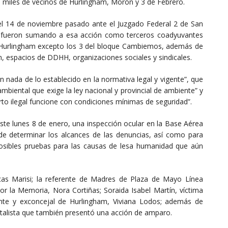
e miles de vecinos de Hurlingham, Morón y 3 de Febrero.
el 14 de noviembre pasado ante el Juzgado Federal 2 de San
se fueron sumando a esa acción como terceros coadyuvantes
e Hurlingham excepto los 3 del bloque Cambiemos, además de
, espacios de DDHH, organizaciones sociales y sindicales.
 nada de lo establecido en la normativa legal y vigente”, que
mbiental que exige la ley nacional y provincial de ambiente” y
o ilegal funcione con condiciones mínimas de seguridad”.
 este lunes 8 de enero, una inspección ocular en la Base Aérea
de determinar los alcances de las denuncias, así como para
posibles pruebas para las causas de lesa humanidad que aún
as Marisi; la referente de Madres de Plaza de Mayo Línea
r la Memoria, Nora Cortiñas; Soraida Isabel Martín, víctima
ente y exconcejal de Hurlingham, Viviana Lodos; además de
ntalista que también presentó una acción de amparo.