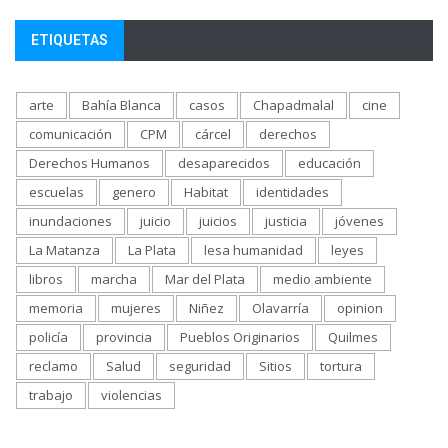
ETIQUETAS
arte
Bahía Blanca
casos
Chapadmalal
cine
comunicación
CPM
cárcel
derechos
Derechos Humanos
desaparecidos
educación
escuelas
genero
Habitat
identidades
inundaciones
juicio
juicios
justicia
jóvenes
La Matanza
La Plata
lesa humanidad
leyes
libros
marcha
Mar del Plata
medio ambiente
memoria
mujeres
Niñez
Olavarría
opinion
policía
provincia
Pueblos Originarios
Quilmes
reclamo
Salud
seguridad
Sitios
tortura
trabajo
violencias