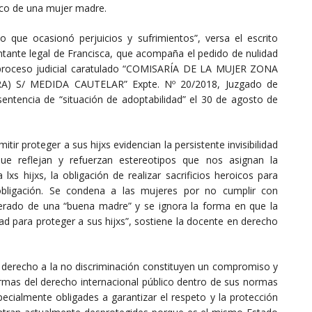
ico de una mujer madre.
lo que ocasionó perjuicios y sufrimientos”, versa el escrito
sentante legal de Francisca, que acompaña el pedido de nulidad
l proceso judicial caratulado “COMISARÍA DE LA MUJER ZONA
) S/ MEDIDA CAUTELAR” Expte. Nº 20/2018, Juzgado de
sentencia de “situación de adoptabilidad” el 30 de agosto de
ir proteger a sus hijxs evidencian la persistente invisibilidad
que reflejan y refuerzan estereotipos que nos asignan la
lxs hijxs, la obligación de realizar sacrificios heroicos para
 obligación. Se condena a las mujeres por no cumplir con
rado de una “buena madre” y se ignora la forma en que la
ad para proteger a sus hijxs”, sostiene la docente en derecho
 el derecho a la no discriminación constituyen un compromiso y
rmas del derecho internacional público dentro de sus normas
pecialmente obligades a garantizar el respeto y la protección