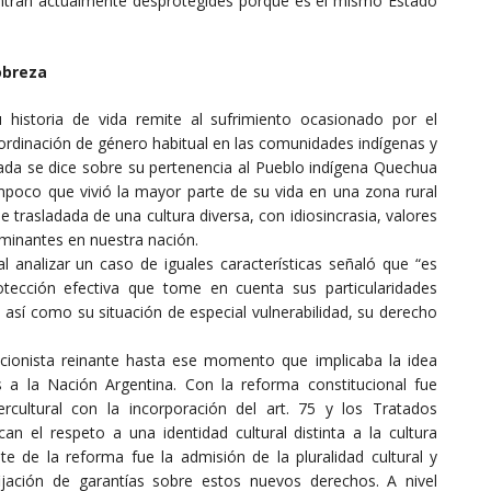
entran actualmente desprotegides porque es el mismo Estado
pobreza
 historia de vida remite al sufrimiento ocasionado por el
ubordinación de género habitual en las comunidades indígenas y
nada se dice sobre su pertenencia al Pueblo indígena Quechua
oco que vivió la mayor parte de su vida en una zona rural
trasladada de una cultura diversa, con idiosincrasia, valores
ominantes en nuestra nación.
analizar un caso de iguales características señaló que “es
tección efectiva que tome en cuenta sus particularidades
, así como su situación de especial vulnerabilidad, su derecho
cionista reinante hasta ese momento que implicaba la idea
s a la Nación Argentina. Con la reforma constitucional fue
cultural con la incorporación del art. 75 y los Tratados
 el respeto a una identidad cultural distinta a la cultura
 de la reforma fue la admisión de la pluralidad cultural y
 fijación de garantías sobre estos nuevos derechos. A nivel