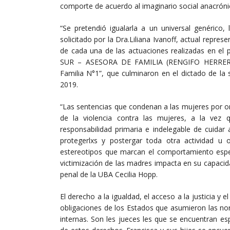
comporte de acuerdo al imaginario social anacrón
“Se pretendió igualarla a un universal genérico, 
solicitado por la Dra.Liliana Ivanoff, actual repre
de cada una de las actuaciones realizadas en e
SUR – ASESORA DE FAMILIA (RENGIFO HERRERA
Familia N°1”, que culminaron en el dictado de la 
2019.
“Las sentencias que condenan a las mujeres por omit
de la violencia contra las mujeres, a la vez 
responsabilidad primaria e indelegable de cuidar a 
protegerlxs y postergar toda otra actividad u
estereotipos que marcan el comportamiento espe
victimización de las madres impacta en su capacid
penal de la UBA Cecilia Hopp.
El derecho a la igualdad, el acceso a la justicia y
obligaciones de los Estados que asumieron las no
internas. Son les jueces les que se encuentran es