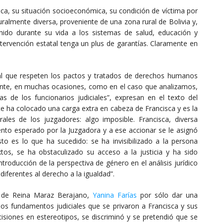
sca, su situación socioeconómica, su condición de víctima por
uralmente diversa, proveniente de una zona rural de Bolivia y,
enido durante su vida a los sistemas de salud, educación y
intervención estatal tenga un plus de garantías. Claramente en
tal que respeten los pactos y tratados de derechos humanos
ente, en muchas ocasiones, como en el caso que analizamos,
s de los funcionarios judiciales”, expresan en el texto del
e ha colocado una carga extra en cabeza de Francisca y es la
ales de los juzgadores: algo imposible. Francisca, diversa
ento esperado por la Juzgadora y a ese accionar se le asignó
o es lo que ha sucedido: se ha invisibilizado a la persona
tos, se ha obstaculizado su acceso a la justicia y ha sido
ntroducción de la perspectiva de género en el análisis jurídico
ferentes al derecho a la igualdad”.
l de Reina Maraz Berajano,
Yanina Farías
por sólo dar una
os fundamentos judiciales que se privaron a Francisca y sus
isiones en estereotipos, se discriminó y se pretendió que se