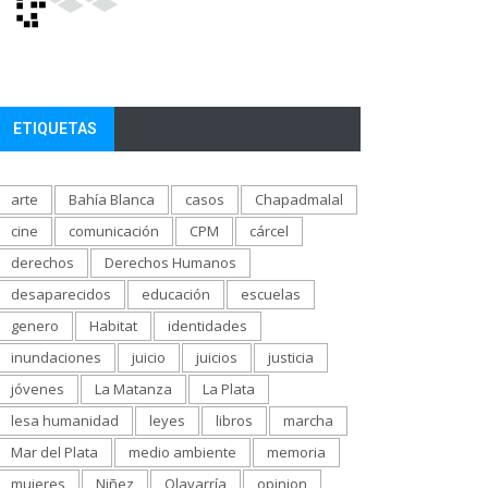
ETIQUETAS
arte
Bahía Blanca
casos
Chapadmalal
cine
comunicación
CPM
cárcel
derechos
Derechos Humanos
desaparecidos
educación
escuelas
genero
Habitat
identidades
inundaciones
juicio
juicios
justicia
jóvenes
La Matanza
La Plata
lesa humanidad
leyes
libros
marcha
Mar del Plata
medio ambiente
memoria
mujeres
Niñez
Olavarría
opinion