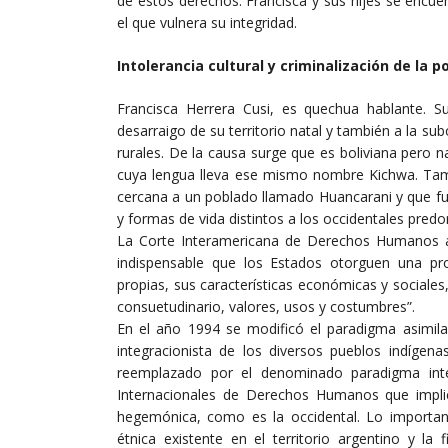
de estos derechos. Francisca y sus hijes se encu
el que vulnera su integridad.
Intolerancia cultural y criminalización de la 
Francisca Herrera Cusi, es quechua hablante. Su
desarraigo de su territorio natal y también a la s
rurales. De la causa surge que es boliviana pero 
cuya lengua lleva ese mismo nombre Kichwa. Tamp
cercana a un poblado llamado Huancarani y que fue 
y formas de vida distintos a los occidentales pred
La Corte Interamericana de Derechos Humanos al 
indispensable que los Estados otorguen una pro
propias, sus características económicas y sociales
consuetudinario, valores, usos y costumbres”.
En el año 1994 se modificó el paradigma asimila
integracionista de los diversos pueblos indígena
reemplazado por el denominado paradigma inter
Internacionales de Derechos Humanos que implican
hegemónica, como es la occidental. Lo importante
étnica existente en el territorio argentino y la