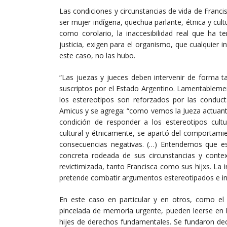
Las condiciones y circunstancias de vida de Franci
ser mujer indígena, quechua parlante, étnica y cult
como corolario, la inaccesibilidad real que ha t
justicia, exigen para el organismo, que cualquier 
este caso, no las hubo.
“Las juezas y jueces deben intervenir de forma 
suscriptos por el Estado Argentino. Lamentablem
los estereotipos son reforzados por las conducta
Amicus y se agrega: “como vemos la Jueza actuant
condición de responder a los estereotipos cultur
cultural y étnicamente, se apartó del comportami
consecuencias negativas. (…) Entendemos que est
concreta rodeada de sus circunstancias y contex
revictimizada, tanto Francisca como sus hijxs. La i
pretende combatir argumentos estereotipados e indi
En este caso en particular y en otros, como e
pincelada de memoria urgente, pueden leerse en l
hijes de derechos fundamentales. Se fundaron dec