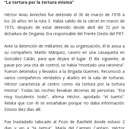
“La tortura por la tortura misma”
Héctor Arias Annichini fue detenido el 30 de marzo de 1976 a
los 26 años en la ruta 3. Había salido de la cárcel en marzo de
1973, después de estar detenido desde abril del 72 por la
dictadura de Onganía. Era responsable del Frente Oeste del PRT.
Ante la detención de militantes de su organización, él le avisa a
su compañero Martín Márquez, casero en una casaquinta en
González Catán, para que dejara el lugar. El día siguiente, al
pasar por una cita de control, se había “montado una ratonera”.
Fueron detenidos y llevados a la Brigada Güemes. Reconoció a
varios compañeros vendados y atados en la sala de torturas.
Héctor caracteriza al centro como «la tortura por la tortura
misma”. Todas las noches llevaban decenas de personas. “Era
muy truculento todo”, afirma Héctor, apodado “el tuerto”.
Relata que con él se ensañaban porque no daba información.
Estuvo diez días allí.
Fue trasladado tabicado al Pozo de Banfield donde estuvo 2
días y vio a “la petisa”, María del Carmen Cantaro. Héctor