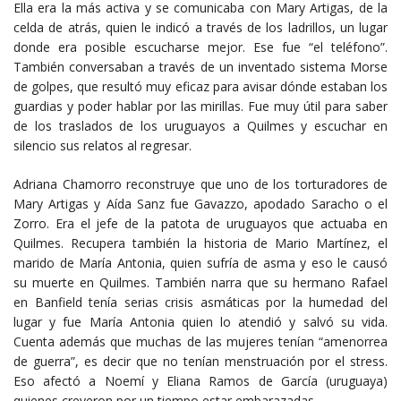
Ella era la más activa y se comunicaba con Mary Artigas, de la
celda de atrás, quien le indicó a través de los ladrillos, un lugar
donde era posible escucharse mejor. Ese fue “el teléfono”.
También conversaban a través de un inventado sistema Morse
de golpes, que resultó muy eficaz para avisar dónde estaban los
guardias y poder hablar por las mirillas. Fue muy útil para saber
de los traslados de los uruguayos a Quilmes y escuchar en
silencio sus relatos al regresar.
Adriana Chamorro reconstruye que uno de los torturadores de
Mary Artigas y Aída Sanz fue Gavazzo, apodado Saracho o el
Zorro. Era el jefe de la patota de uruguayos que actuaba en
Quilmes. Recupera también la historia de Mario Martínez, el
marido de María Antonia, quien sufría de asma y eso le causó
su muerte en Quilmes. También narra que su hermano Rafael
en Banfield tenía serias crisis asmáticas por la humedad del
lugar y fue María Antonia quien lo atendió y salvó su vida.
Cuenta además que muchas de las mujeres tenían “amenorrea
de guerra”, es decir que no tenían menstruación por el stress.
Eso afectó a Noemí y Eliana Ramos de García (uruguaya)
quienes creyeron por un tiempo estar embarazadas.