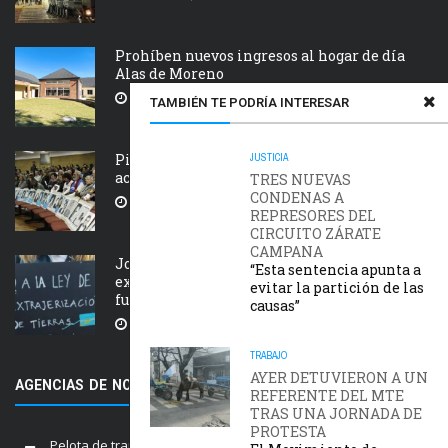
Prohíben nuevos ingresos al hogar de día
Alas de Moreno
5 AGOSTO, 2026
TAMBIÉN TE PODRÍA INTERESAR
Piden que el Tribunal Federal 2 de Rosario
JUSTICIA
acelere el juicio Saint Amant IV
TRES NUEVAS
CONDENAS A
5 AGOSTO, 2026
REPRESORES DEL
CIRCUITO ZÁRATE
CAMPANA
Jornada nacional en rechazo a la
“Esta sentencia apunta a
extranjerización de tierras, manejo del
evitar la partición de las
fuego y desalojos
causas”
5 AGOSTO, 2026
TRABAJO
AYER DETUVIERON A UN
AGENCIAS DE NOTICIAS AMIGAS
REFERENTE DEL MTE
TRAS UNA JORNADA DE
PROTESTA
Pelota de trapo