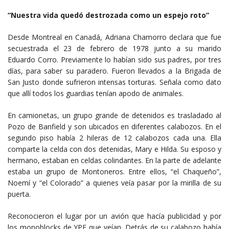
“Nuestra vida quedó destrozada como un espejo roto”
Desde Montreal en Canadá, Adriana Chamorro declara que fue
secuestrada el 23 de febrero de 1978 junto a su marido
Eduardo Corro. Previamente lo habían sido sus padres, por tres
días, para saber su paradero. Fueron llevados a la Brigada de
San Justo donde sufrieron intensas torturas. Señala como dato
que allí todos los guardias tenían apodo de animales.
En camionetas, un grupo grande de detenidos es trasladado al
Pozo de Banfield y son ubicados en diferentes calabozos. En el
segundo piso había 2 hileras de 12 calabozos cada una. Ella
comparte la celda con dos detenidas, Mary e Hilda. Su esposo y
hermano, estaban en celdas colindantes. En la parte de adelante
estaba un grupo de Montoneros. Entre ellos, “el Chaqueño”,
Noemí y “el Colorado” a quienes veía pasar por la mirilla de su
puerta.
Reconocieron el lugar por un avión que hacía publicidad y por
los monoblocks de YPF que veían. Detrás de su calabozo había