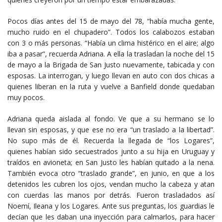
Pocos días antes del 15 de mayo del 78, “había mucha gente,
mucho ruido en el chupadero”. Todos los calabozos estaban
con 3 o más personas. “Había un clima histérico en el aire; algo
iba a pasar”, recuerda Adriana. A ella la trasladan la noche del 15
de mayo a la Brigada de San Justo nuevamente, tabicada y con
esposas. La interrogan, y luego llevan en auto con dos chicas a
quienes liberan en la ruta y vuelve a Banfield donde quedaban
muy pocos.
Adriana queda aislada al fondo. Ve que a su hermano se lo
llevan sin esposas, y que ese no era “un traslado a la libertad”.
No supo más de él. Recuerda la llegada de “los Logares”,
quienes habían sido secuestrados junto a su hija en Uruguay y
traídos en avioneta; en San Justo les habían quitado a la nena.
También evoca otro “traslado grande”, en junio, en que a los
detenidos les cubren los ojos, vendan mucho la cabeza y atan
con cuerdas las manos por detrás. Fueron trasladados así
Noemí, Ileana y los Logares. Ante sus preguntas, los guardias le
decían que les daban una inyección para calmarlos, para hacer