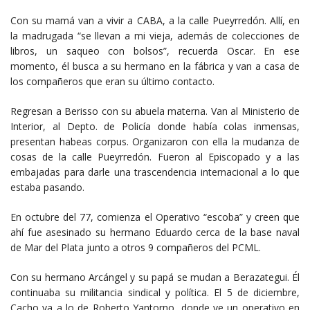
Con su mamá van a vivir a CABA, a la calle Pueyrredón. Allí, en
la madrugada “se llevan a mi vieja, además de colecciones de
libros, un saqueo con bolsos”, recuerda Oscar. En ese
momento, él busca a su hermano en la fábrica y van a casa de
los compañeros que eran su último contacto.
Regresan a Berisso con su abuela materna. Van al Ministerio de
Interior, al Depto. de Policía donde había colas inmensas,
presentan habeas corpus. Organizaron con ella la mudanza de
cosas de la calle Pueyrredón. Fueron al Episcopado y a las
embajadas para darle una trascendencia internacional a lo que
estaba pasando.
En octubre del 77, comienza el Operativo “escoba” y creen que
ahí fue asesinado su hermano Eduardo cerca de la base naval
de Mar del Plata junto a otros 9 compañeros del PCML.
Con su hermano Arcángel y su papá se mudan a Berazategui. Él
continuaba su militancia sindical y política. El 5 de diciembre,
Cacho va a lo de Roberto Yantorno, donde ve un operativo en