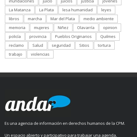
inundaciones
juicio
juicios
justicia
jóvenes
La Matanza
La Plata
lesa humanidad
leyes
libros
marcha
Mar del Plata
medio ambiente
memoria
mujeres
Niñez
Olavarría
opinion
policía
provincia
Pueblos Originarios
Quilmes
reclamo
Salud
seguridad
Sitios
tortura
trabajo
violencias
Es una agencia de información en derechos humanos de la CPM.
Un espacio abierto y participativo para trabajar una agenda,