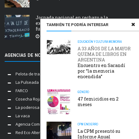
Jornada nacional en rechazo a la
extranjerización de tierras, manejo del
TAMBIÉN TE PODRÍA INTERESAR
fuego y desalojos
5 AGOSTO, 2026
EDUCACIÓN Y CULTURA
MEMORIA
A 33 AÑOS DE LA MAYOR
QUEMA DE LIBROS EN
AGENCIAS DE NOTICIAS AMIGAS
ARGENTINA
Encuentro en Sarandí
por “la memoria
Pelota de trapo
encendida”
La Pulseada
FARCO
GÉNERO
47 femicidios en 2
Cosecha Roja
meses
La poderosa
La vaca
Agencia Comunica
CPM
ENCIERRO
La CPM presentó su
Red Eco Alternativo
Informe Anual