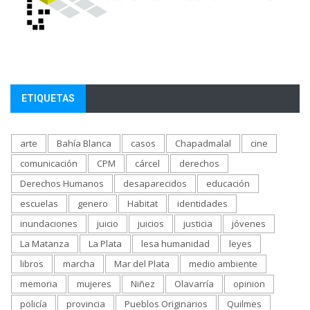
ETIQUETAS
arte
Bahía Blanca
casos
Chapadmalal
cine
comunicación
CPM
cárcel
derechos
Derechos Humanos
desaparecidos
educación
escuelas
genero
Habitat
identidades
inundaciones
juicio
juicios
justicia
jóvenes
La Matanza
La Plata
lesa humanidad
leyes
libros
marcha
Mar del Plata
medio ambiente
memoria
mujeres
Niñez
Olavarría
opinion
policía
provincia
Pueblos Originarios
Quilmes