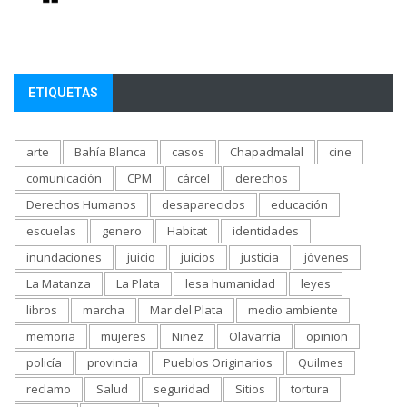
ETIQUETAS
arte
Bahía Blanca
casos
Chapadmalal
cine
comunicación
CPM
cárcel
derechos
Derechos Humanos
desaparecidos
educación
escuelas
genero
Habitat
identidades
inundaciones
juicio
juicios
justicia
jóvenes
La Matanza
La Plata
lesa humanidad
leyes
libros
marcha
Mar del Plata
medio ambiente
memoria
mujeres
Niñez
Olavarría
opinion
policía
provincia
Pueblos Originarios
Quilmes
reclamo
Salud
seguridad
Sitios
tortura