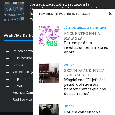
Jornada nacional en rechazo a la
extranjerización de tierras, manejo del
fuego y desalojos
TAMBIÉN TE PODRÍA INTERESAR
5 AGOSTO, 2026
GÉNERO
IDENTIDADES Y TERRITORIOS
ENCUENTRO EN LA
AGENCIAS DE NOTICIAS AMIGAS
MATANZA
El tiempo de la
revolución feminista es
Pelota de trapo
ahora
La Pulseada
FARCO
JUSTICIA
SEGUNDA AUDIENCIA -
Cosecha Roja
16 DE AGOSTO
La poderosa
Magdalena: “El jefe del
penal, ordenó a los
La vaca
penitenciarios que nos
Agencia Comunica
dejaran solos”
Red Eco Alternativo
JUSTICIA
Policía condenado a