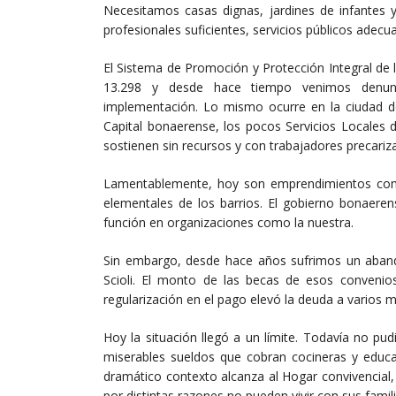
Necesitamos casas dignas, jardines de infantes y
profesionales suficientes, servicios públicos adecua
El Sistema de Promoción y Protección Integral de
13.298 y desde hace tiempo venimos denunci
implementación. Lo mismo ocurre en la ciudad de
Capital bonaerense, los pocos Servicios Locales
sostienen sin recursos y con trabajadores precariz
Lamentablemente, hoy son emprendimientos com
elementales de los barrios. El gobierno bonaere
función en organizaciones como la nuestra.
Sin embargo, desde hace años sufrimos un abando
Scioli. El monto de las becas de esos conveni
regularización en el pago elevó la deuda a varios 
Hoy la situación llegó a un límite. Todavía no pu
miserables sueldos que cobran cocineras y educa
dramático contexto alcanza al Hogar convivencial,
por distintas razones no pueden vivir con sus fami