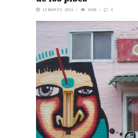
13 MARZO, 2014
2468
0