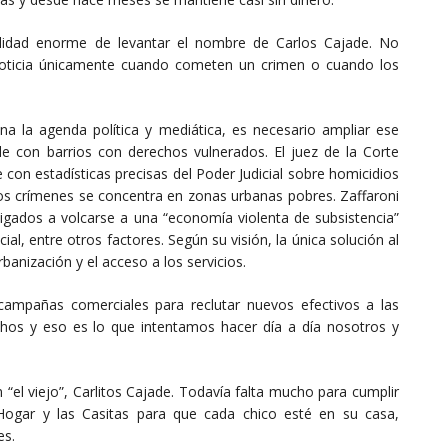
lidad enorme de levantar el nombre de Carlos Cajade. No
noticia únicamente cuando cometen un crimen o cuando los
a la agenda política y mediática, es necesario ampliar ese
e con barrios con derechos vulnerados. El juez de la Corte
con estadísticas precisas del Poder Judicial sobre homicidios
os crímenes se concentra en zonas urbanas pobres. Zaffaroni
ligados a volcarse a una “economía violenta de subsistencia”
ial, entre otros factores. Según su visión, la única solución al
rbanización y el acceso a los servicios.
campañas comerciales para reclutar nuevos efectivos a las
chos y eso es lo que intentamos hacer día a día nosotros y
l viejo”, Carlitos Cajade. Todavía falta mucho para cumplir
Hogar y las Casitas para que cada chico esté en su casa,
es.