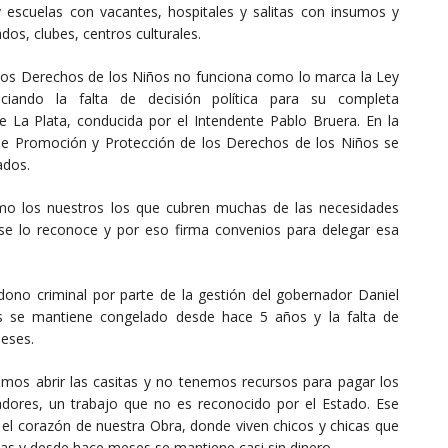
 escuelas con vacantes, hospitales y salitas con insumos y
dos, clubes, centros culturales.
 los Derechos de los Niños no funciona como lo marca la Ley
ando la falta de decisión política para su completa
 La Plata, conducida por el Intendente Pablo Bruera. En la
 de Promoción y Protección de los Derechos de los Niños se
ados.
o los nuestros los que cubren muchas de las necesidades
nse lo reconoce y por eso firma convenios para delegar esa
no criminal por parte de la gestión del gobernador Daniel
os se mantiene congelado desde hace 5 años y la falta de
meses.
dimos abrir las casitas y no tenemos recursos para pagar los
dores, un trabajo que no es reconocido por el Estado. Ese
 el corazón de nuestra Obra, donde viven chicos y chicas que
lias y desde hace meses se mantiene casi sin dinero.