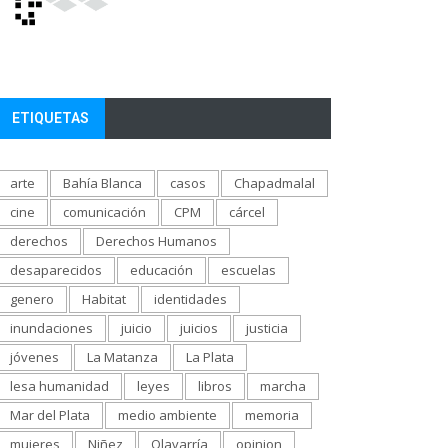
ETIQUETAS
arte
Bahía Blanca
casos
Chapadmalal
cine
comunicación
CPM
cárcel
derechos
Derechos Humanos
desaparecidos
educación
escuelas
genero
Habitat
identidades
inundaciones
juicio
juicios
justicia
jóvenes
La Matanza
La Plata
lesa humanidad
leyes
libros
marcha
Mar del Plata
medio ambiente
memoria
mujeres
Niñez
Olavarría
opinion