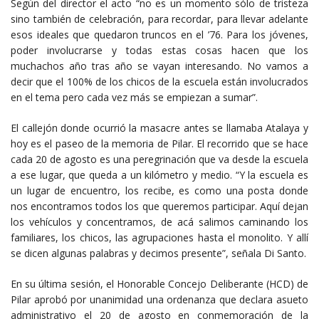
Según del director el acto “no es un momento sólo de tristeza
sino también de celebración, para recordar, para llevar adelante
esos ideales que quedaron truncos en el ’76. Para los jóvenes,
poder involucrarse y todas estas cosas hacen que los
muchachos año tras año se vayan interesando. No vamos a
decir que el 100% de los chicos de la escuela están involucrados
en el tema pero cada vez más se empiezan a sumar”.
El callejón donde ocurrió la masacre antes se llamaba Atalaya y
hoy es el paseo de la memoria de Pilar. El recorrido que se hace
cada 20 de agosto es una peregrinación que va desde la escuela
a ese lugar, que queda a un kilómetro y medio. “Y la escuela es
un lugar de encuentro, los recibe, es como una posta donde
nos encontramos todos los que queremos participar. Aquí dejan
los vehículos y concentramos, de acá salimos caminando los
familiares, los chicos, las agrupaciones hasta el monolito. Y allí
se dicen algunas palabras y decimos presente”, señala Di Santo.
En su última sesión, el Honorable Concejo Deliberante (HCD) de
Pilar aprobó por unanimidad una ordenanza que declara asueto
administrativo el 20 de agosto en conmemoración de la