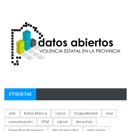
ETIQUETAS
arte
Bahía Blanca
casos
Chapadmalal
cine
comunicación
CPM
cárcel
derechos
Derechos Humanos
desaparecidos
educación