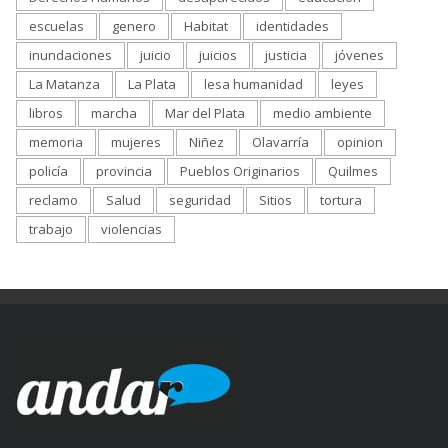
escuelas
genero
Habitat
identidades
inundaciones
juicio
juicios
justicia
jóvenes
La Matanza
La Plata
lesa humanidad
leyes
libros
marcha
Mar del Plata
medio ambiente
memoria
mujeres
Niñez
Olavarría
opinion
policía
provincia
Pueblos Originarios
Quilmes
reclamo
Salud
seguridad
Sitios
tortura
trabajo
violencias