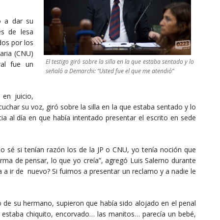
ó a dar su
es de lesa
dos por los
taria (CNU)
El testigo giró sobre la silla en la que estaba sentado y lo
ral fue un
señaló a Demarchi: “Usted fue el que me atendió”
en juicio,
cuchar su voz, giró sobre la silla en la que estaba sentado y lo
ia al día en que había intentado presentar el escrito en sede
 sé si tenían razón los de la JP o CNU, yo tenía noción que
orma de pensar, lo que yo creía”, agregó Luis Salerno durante
a a ir de nuevo? Si fuimos a presentar un reclamo y a nadie le
de su hermano, supieron que había sido alojado en el penal
a, estaba chiquito, encorvado… las manitos… parecía un bebé,