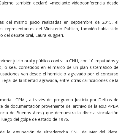
 Salerno también declaró –mediante videoconferencia desde
as del mismo juicio realizadas en septiembre de 2015, el
s representantes del Ministerio Público, también había sido
o del debate oral, Laura Ruggieri.
primer juicio oral y público contra la CNU, con 10 imputados y
d, o sea, cometidos en el marco de un plan sistemático de
usaciones van desde el homicidio agravado por el concurso
egal de la libertad agravada, entre otras calificaciones de la
Memoria –CPM-, a través del programa Justicia por Delitos de
te de documentación proveniente del archivo de la exDIPPBA
ovincia de Buenos Aires) que demuestra la directa vinculación
s luego del golpe de estado de 1976.
 la agrupación de ultraderecha CNU de Mar del Plata,