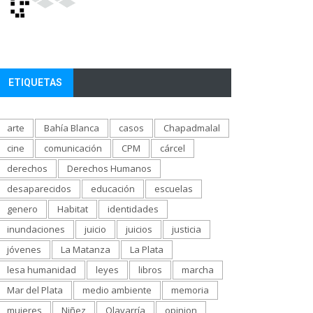
ETIQUETAS
arte
Bahía Blanca
casos
Chapadmalal
cine
comunicación
CPM
cárcel
derechos
Derechos Humanos
desaparecidos
educación
escuelas
genero
Habitat
identidades
inundaciones
juicio
juicios
justicia
jóvenes
La Matanza
La Plata
lesa humanidad
leyes
libros
marcha
Mar del Plata
medio ambiente
memoria
mujeres
Niñez
Olavarría
opinion