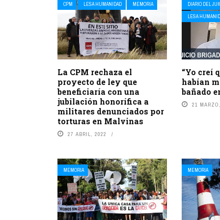
CPM
LESA HUMANIDAD
MEMORIA
DIARIO DEL JUI
LESA HUMANI
La CPM rechaza el
“Yo creí 
proyecto de ley que
habían m
beneficiaría con una
bañado e
jubilación honorífica a
21 MARZO,
militares denunciados por
torturas en Malvinas
27 ABRIL, 2022
MEMORIA
MEMORIA