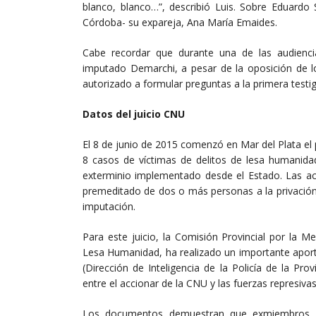
blanco, blanco…”, describió Luis. Sobre Eduardo
Córdoba- su expareja, Ana María Emaides.
Cabe recordar que durante una de las audienci
imputado Demarchi, a pesar de la oposición de lo
autorizado a formular preguntas a la primera testig
Datos del juicio CNU
El 8 de junio de 2015 comenzó en Mar del Plata el 
8 casos de víctimas de delitos de lesa humanida
exterminio implementado desde el Estado. Las ac
premeditado de dos o más personas a la privación il
imputación.
Para este juicio, la Comisión Provincial por la 
Lesa Humanidad, ha realizado un importante apor
(Dirección de Inteligencia de la Policía de la Pr
entre el accionar de la CNU y las fuerzas represiva
Los documentos demuestran que exmiembros de