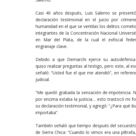
Casi 40 años después, Luis Salerno se present
declaración testimonial en el juicio por crímen
humanidad en el que se ventilas los delitos cometi
integrantes de la Concentración Nacional Universi
en Mar del Plata, de la cual el exfiscal fede
engranaje clave.
Debido a que Demarchi ejerce su autodefensa 
quiso realizar preguntas al testigo, pero este, al es
señaló: “Usted fue el que me atendió”, en referenc
judicial.
“Me quedó grabada la sensación de impotencia. No
por encima estaba la justicia… esto trastocó mi f
su declaración testimonial, y agregó: “¿Para qué ib
importaba”.
También señaló que tiempo después del secuestro 
de Sierra Chica: “Cuando lo vimos era una piltraf