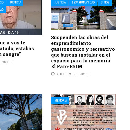
CIO
JUSTICIA
JUSTICIA
LESA HUMANIDAD
SITIOS
DAD
Suspenden las obras del
que a vos te
emprendimiento
atado, estabas
gastronómico y recreativo
n sangre”
que buscan instalar en el
espacio para la memoria
 2021
El Faro-ESIM
2 DICIEMBRE, 2025
MEMORIA