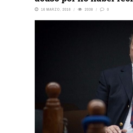
16 MARZO, 2016
2038
0