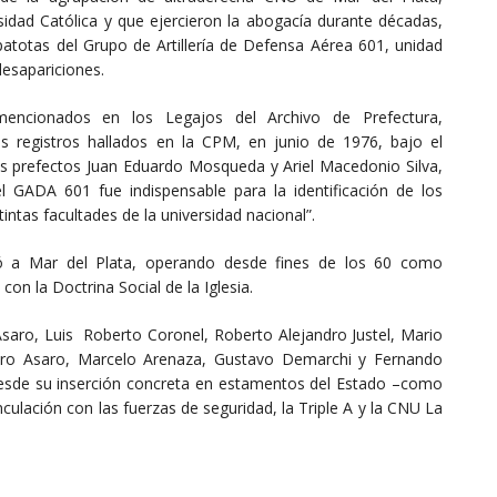
idad Católica y que ejercieron la abogacía durante décadas,
atotas del Grupo de Artillería de Defensa Aérea 601, unidad
desapariciones.
encionados en los Legajos del Archivo de Prefectura,
s registros hallados en la CPM, en junio de 1976, bajo el
 los prefectos Juan Eduardo Mosqueda y Ariel Macedonio Silva,
 GADA 601 fue indispensable para la identificación de los
tintas facultades de la universidad nacional”.
ó a Mar del Plata, operando desde fines de los 60 como
on la Doctrina Social de la Iglesia.
Asaro, Luis Roberto Coronel, Roberto Alejandro Justel, Mario
dro Asaro, Marcelo Arenaza, Gustavo Demarchi y Fernando
desde su inserción concreta en estamentos del Estado –como
inculación con las fuerzas de seguridad, la Triple A y la CNU La