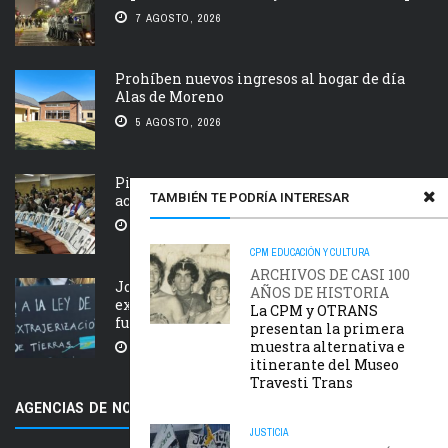
7 AGOSTO, 2026
Prohíben nuevos ingresos al hogar de día
Alas de Moreno
5 AGOSTO, 2026
Piden que el Tribunal Federal 2 de Rosario
TAMBIÉN TE PODRÍA INTERESAR
acelere el juicio Saint Amant IV
5 AGOSTO, 2026
CPM
EDUCACIÓN Y CULTURA
ARCHIVOS DE CASI 100
Jornada nacional en rechazo a la
AÑOS DE HISTORIA
extranjerización de tierras, manejo del
La CPM y OTRANS
fuego y desalojos
presentan la primera
muestra alternativa e
5 AGOSTO, 2026
itinerante del Museo
Travesti Trans
AGENCIAS DE NOTICIAS AMIGAS
JUSTICIA