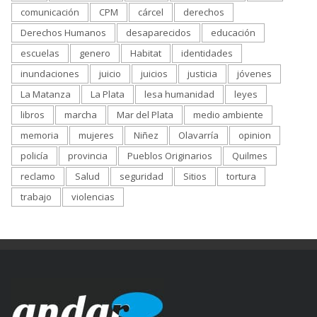
comunicación
CPM
cárcel
derechos
Derechos Humanos
desaparecidos
educación
escuelas
genero
Habitat
identidades
inundaciones
juicio
juicios
justicia
jóvenes
La Matanza
La Plata
lesa humanidad
leyes
libros
marcha
Mar del Plata
medio ambiente
memoria
mujeres
Niñez
Olavarría
opinion
policía
provincia
Pueblos Originarios
Quilmes
reclamo
Salud
seguridad
Sitios
tortura
trabajo
violencias