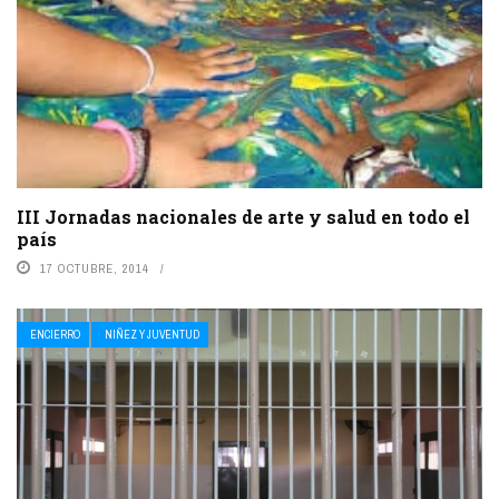
III Jornadas nacionales de arte y salud en todo el
país
17 OCTUBRE, 2014
ENCIERRO
NIÑEZ Y JUVENTUD