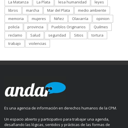
La Matanza
La Plata
lesa humanidad
leyes
libros
marcha
Mar del Plata
medio ambiente
memoria
mujeres
Niñez
Olavarría
opinion
policía
provincia
Pueblos Originarios
Quilmes
reclamo
Salud
seguridad
Sitios
tortura
trabajo
violencias
Es una agencia de información en derechos humanos de la CPM.
Un espacio abierto y participativo para trabajar una agenda,
desafiando las lógicas, sentidos y prácticas de las formas de