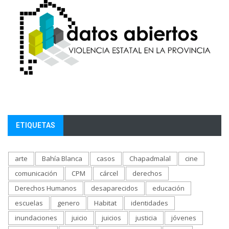
ETIQUETAS
arte
Bahía Blanca
casos
Chapadmalal
cine
comunicación
CPM
cárcel
derechos
Derechos Humanos
desaparecidos
educación
escuelas
genero
Habitat
identidades
inundaciones
juicio
juicios
justicia
jóvenes