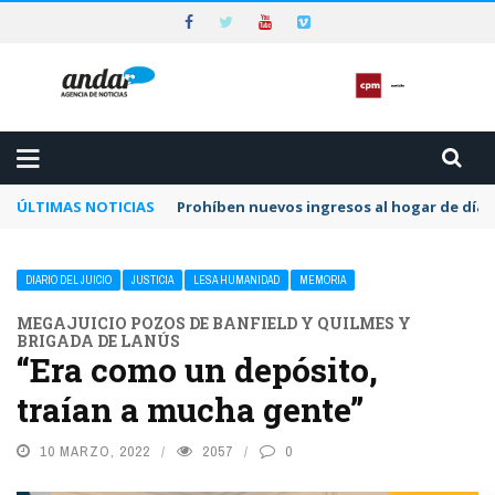
ÚLTIMAS NOTICIAS
Preocupa a la CPM la dilación y el letargo e
DIARIO DEL JUICIO
JUSTICIA
LESA HUMANIDAD
MEMORIA
MEGAJUICIO POZOS DE BANFIELD Y QUILMES Y
BRIGADA DE LANÚS
“Era como un depósito,
traían a mucha gente”
10 MARZO, 2022
2057
0