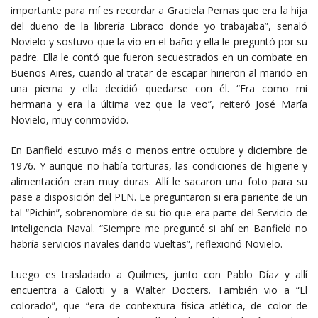
importante para mí es recordar a Graciela Pernas que era la hija
del dueño de la librería Libraco donde yo trabajaba”, señaló
Novielo y sostuvo que la vio en el baño y ella le preguntó por su
padre. Ella le contó que fueron secuestrados en un combate en
Buenos Aires, cuando al tratar de escapar hirieron al marido en
una pierna y ella decidió quedarse con él. “Era como mi
hermana y era la última vez que la veo”, reiteró José María
Novielo, muy conmovido.
En Banfield estuvo más o menos entre octubre y diciembre de
1976. Y aunque no había torturas, las condiciones de higiene y
alimentación eran muy duras. Allí le sacaron una foto para su
pase a disposición del PEN. Le preguntaron si era pariente de un
tal “Pichín”, sobrenombre de su tío que era parte del Servicio de
Inteligencia Naval. “Siempre me pregunté si ahí en Banfield no
habría servicios navales dando vueltas”, reflexionó Novielo.
Luego es trasladado a Quilmes, junto con Pablo Díaz y allí
encuentra a Calotti y a Walter Docters. También vio a “El
colorado”, que “era de contextura física atlética, de color de