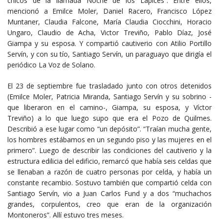
chicos de la llamada Noche de los Lápices”. Entre ellos,
mencionó a Emilce Moler, Daniel Racero, Francisco López
Muntaner, Claudia Falcone, María Claudia Ciocchini, Horacio
Ungaro, Claudio de Acha, Victor Treviño, Pablo Díaz, José
Giampa y su esposa. Y compartió cautiverio con Atilio Portillo
Servín, y con su tío, Santiago Servín, un paraguayo que dirigía el
periódico La Voz de Solano.
El 23 de septiembre fue trasladado junto con otros detenidos
(Emilce Moler, Patricia Miranda, Santiago Servín y su sobrino -
que liberaron en el camino-, Giampa, su esposa, y Víctor
Treviño) a lo que luego supo que era el Pozo de Quilmes.
Describió a ese lugar como “un depósito”. “Traían mucha gente,
los hombres estábamos en un segundo piso y las mujeres en el
primero”. Luego de describir las condiciones del cautiverio y la
estructura edilicia del edificio, remarcó que había seis celdas que
se llenaban a razón de cuatro personas por celda, y había un
constante recambio. Sostuvo también que compartió celda con
Santiago Servín, vio a Juan Carlos Fund y a dos “muchachos
grandes, corpulentos, creo que eran de la organización
Montoneros”. Allí estuvo tres meses.