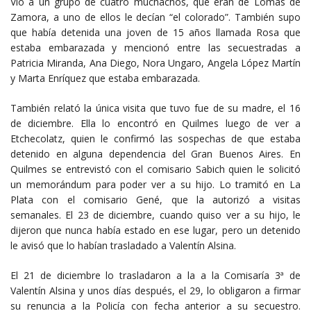
Vio a un grupo de cuatro muchachos, que eran de Lomas de
Zamora, a uno de ellos le decían “el colorado”. También supo
que había detenida una joven de 15 años llamada Rosa que
estaba embarazada y mencionó entre las secuestradas a
Patricia Miranda, Ana Diego, Nora Ungaro, Angela López Martín
y Marta Enríquez que estaba embarazada.
También relató la única visita que tuvo fue de su madre, el 16
de diciembre. Ella lo encontró en Quilmes luego de ver a
Etchecolatz, quien le confirmó las sospechas de que estaba
detenido en alguna dependencia del Gran Buenos Aires. En
Quilmes se entrevistó con el comisario Sabich quien le solicitó
un memorándum para poder ver a su hijo. Lo tramitó en La
Plata con el comisario Gené, que la autorizó a visitas
semanales. El 23 de diciembre, cuando quiso ver a su hijo, le
dijeron que nunca había estado en ese lugar, pero un detenido
le avisó que lo habían trasladado a Valentín Alsina.
El 21 de diciembre lo trasladaron a la a la Comisaría 3ª de
Valentín Alsina y unos días después, el 29, lo obligaron a firmar
su renuncia a la Policía con fecha anterior a su secuestro.