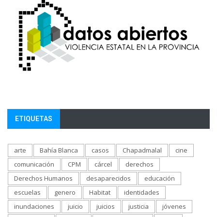
ETIQUETAS
arte
Bahía Blanca
casos
Chapadmalal
cine
comunicación
CPM
cárcel
derechos
Derechos Humanos
desaparecidos
educación
escuelas
genero
Habitat
identidades
inundaciones
juicio
juicios
justicia
jóvenes