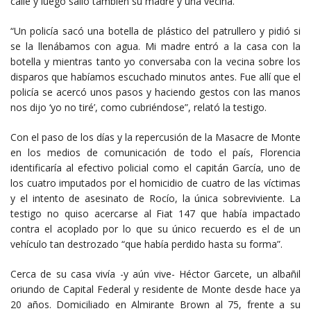
calle y luego salió también su madre y una vecina.
“Un policía sacó una botella de plástico del patrullero y pidió si
se la llenábamos con agua. Mi madre entró a la casa con la
botella y mientras tanto yo conversaba con la vecina sobre los
disparos que habíamos escuchado minutos antes. Fue allí que el
policía se acercó unos pasos y haciendo gestos con las manos
nos dijo ‘yo no tiré’, como cubriéndose”, relató la testigo.
Con el paso de los días y la repercusión de la Masacre de Monte
en los medios de comunicación de todo el país, Florencia
identificaría al efectivo policial como el capitán García, uno de
los cuatro imputados por el homicidio de cuatro de las víctimas
y el intento de asesinato de Rocío, la única sobreviviente. La
testigo no quiso acercarse al Fiat 147 que había impactado
contra el acoplado por lo que su único recuerdo es el de un
vehículo tan destrozado “que había perdido hasta su forma”.
Cerca de su casa vivía -y aún vive- Héctor Garcete, un albañil
oriundo de Capital Federal y residente de Monte desde hace ya
20 años. Domiciliado en Almirante Brown al 75, frente a su