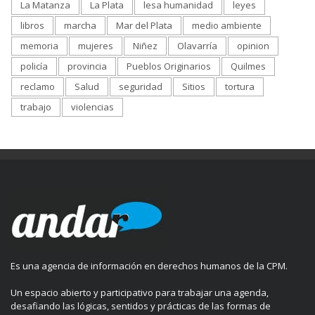
La Matanza
La Plata
lesa humanidad
leyes
libros
marcha
Mar del Plata
medio ambiente
memoria
mujeres
Niñez
Olavarría
opinion
policía
provincia
Pueblos Originarios
Quilmes
reclamo
Salud
seguridad
Sitios
tortura
trabajo
violencias
Es una agencia de información en derechos humanos de la CPM.
Un espacio abierto y participativo para trabajar una agenda,
desafiando las lógicas, sentidos y prácticas de las formas de