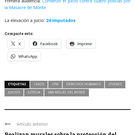
Primera audiencia:
Comenzó el juicio contra cuatro policías por
la Masacre de Monte
La elevación a juicio:
24 imputados
Comparte esto:
X
Facebook
Imprimir
WhatsApp
ETIQUETAS
CASOS
CPM
DERECHOS HUMANOS
JÓVENES
JUICIOS
JUSTICIA
SAN MIGUEL DEL MONTE
Artículo anterior
Realizan murales sobre la protección del