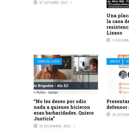
27 OCTUBRE, 2017
Una plac
la casa d
resistenc
Lizaso
3 DICIEMB
DIARIO DEL JUICIO
BREVES
N
“No les deseo por odio
Presentan
nada a quienes hicieron
defensor 
esas barbaridades. Quiero
26 OCTUBR
Justicia”
22 DICIEMBRE, 2021