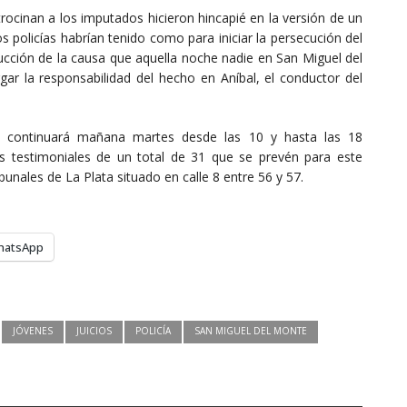
trocinan a los imputados hicieron hincapié en la versión de un
 policías habrían tenido como para iniciar la persecución del
ucción de la causa que aquella noche nadie en San Miguel del
r la responsabilidad del hecho en Aníbal, el conductor del
te continuará mañana martes desde las 10 y hasta las 18
s testimoniales de un total de 31 que se prevén para este
ribunales de La Plata situado en calle 8 entre 56 y 57.
hatsApp
JÓVENES
JUICIOS
POLICÍA
SAN MIGUEL DEL MONTE