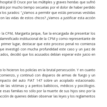
spital El Cruce por las múltiples y graves heridas que sufrió
tendrá por mucho tiempo secuelas por el dolor de haber perdido
a los jurados: “¿Vamos a permitir que estás personas vestidas
on las vidas de estos chicos? ¿Vamos a justificar esta acción
e la CPM, Margarita Jarque, fue la encargada de presentar los
r damnificado institucional de la CPM y como representante de
en primer lugar, destacar que este proceso penal no comienza
que investigó con mucha profundidad este caso y un juez de
icados, decidió que los acusados debían esperar este juicio en
o hicieron los policías en la brutal persecución. Y en cuanto
comienzo, y continuó con disparos de armas de fuego y un
impacto del auto FIAT 147 sobre un acoplado estacionado.
de las víctimas y a peritos balísticos, médicos y psicólogos.
 esas familias no sólo por la muerte de sus hijos sino por la
 acción de quienes debían observar las leyes y los reglamentos