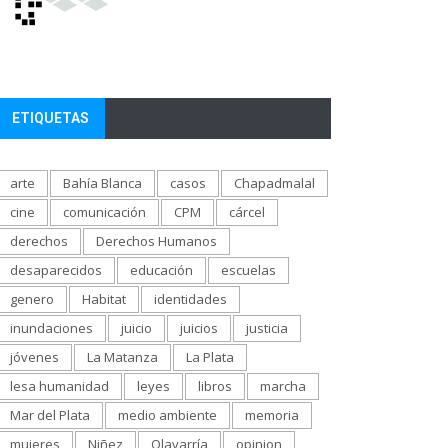
ETIQUETAS
arte
Bahía Blanca
casos
Chapadmalal
cine
comunicación
CPM
cárcel
derechos
Derechos Humanos
desaparecidos
educación
escuelas
genero
Habitat
identidades
inundaciones
juicio
juicios
justicia
jóvenes
La Matanza
La Plata
lesa humanidad
leyes
libros
marcha
Mar del Plata
medio ambiente
memoria
mujeres
Niñez
Olavarría
opinion