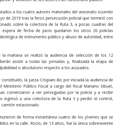
tados a los cuatro autores materiales del asesinato ocurrido
yo de 2019 tras la feroz persecución policial que terminó con
onado sobre la colectora de la Ruta 3, a pocas cuadras del
 espera de fecha de juicio quedaron los otros 20 policías
ideológica de instrumento público y abuso de autoridad, entre
 la mañana se realizó la audiencia de selección de los 12
berán asistir a todas las jornadas y, finalizada la etapa de
lpabilidad o absolutorio respecto a los acusados.
onstituido, la jueza Crispiani dio por iniciada la audiencia de
l Ministerio Público Fiscal a cargo del fiscal Mariano Sibuet,
imas comenzaron a ser perseguidas por la policía y a recibir
to ingresó a una colectora de la Ruta 3 y perdió el control,
e camión estacionado.
 murieron de forma instantánea cuatro de los jóvenes que se
dos en la calle. Rocío, de 13 años, fue la única sobreviviente