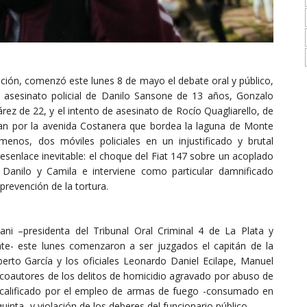
gación, comenzó este lunes 8 de mayo el debate oral y público,
l asesinato policial de Danilo Sansone de 13 años, Gonzalo
ez de 22, y el intento de asesinato de Rocío Quagliarello, de
n por la avenida Costanera que bordea la laguna de Monte
nos, dos móviles policiales en un injustificado y brutal
desenlace inevitable: el choque del Fiat 147 sobre un acoplado
Danilo y Camila e interviene como particular damnificado
prevención de la tortura.
iani –presidenta del Tribunal Oral Criminal 4 de La Plata y
ate- este lunes comenzaron a ser juzgados el capitán de la
berto García y los oficiales Leonardo Daniel Ecilape, Manuel
 coautores de los delitos de homicidio agravado por abuso de
 calificado por el empleo de armas de fuego -consumado en
uinta- y violación de los deberes del funcionario público.