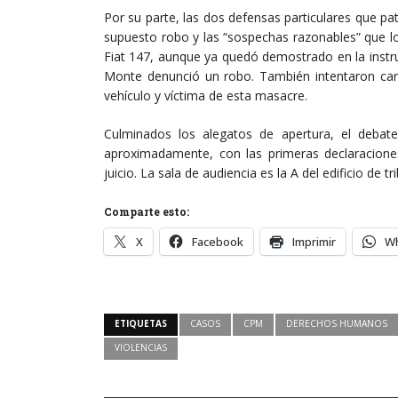
Por su parte, las dos defensas particulares que pa
supuesto robo y las “sospechas razonables” que los
Fiat 147, aunque ya quedó demostrado en la instr
Monte denunció un robo. También intentaron carga
vehículo y víctima de esta masacre.
Culminados los alegatos de apertura, el deba
aproximadamente, con las primeras declaracione
juicio. La sala de audiencia es la A del edificio de t
Comparte esto:
X
Facebook
Imprimir
W
ETIQUETAS
CASOS
CPM
DERECHOS HUMANOS
VIOLENCIAS