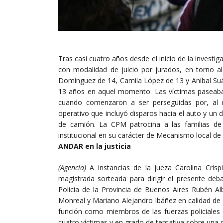
Tras casi cuatro años desde el inicio de la investi
con modalidad de juicio por jurados, en torno a
Domínguez de 14, Camila López de 13 y Aníbal Suár
13 años en aquel momento. Las víctimas paseaba
cuando comenzaron a ser perseguidas por, al me
operativo que incluyó disparos hacia el auto y un 
de camión. La CPM patrocina a las familias de 
institucional en su carácter de Mecanismo local de 
ANDAR en la justicia
(Agencia)
A instancias de la jueza Carolina Crisp
magistrada sorteada para dirigir el presente deb
Policía de la Provincia de Buenos Aires Rubén Al
Monreal y Mariano Alejandro Ibáñez en calidad de
función como miembros de las fuerzas policiales
cuatro víctimas y en grado de tentativa sobre una q