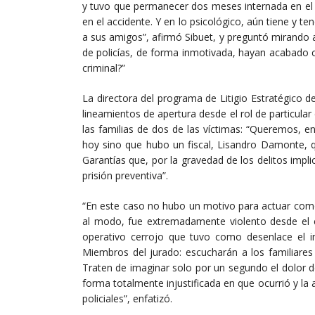
y tuvo que permanecer dos meses internada en el ho
en el accidente. Y en lo psicológico, aún tiene y 
a sus amigos”, afirmó Sibuet, y preguntó mirando 
de policías, de forma inmotivada, hayan acabado c
criminal?”
La directora del programa de Litigio Estratégico d
lineamientos de apertura desde el rol de particula
las familias de dos de las víctimas: “Queremos, 
hoy sino que hubo un fiscal, Lisandro Damonte, 
Garantías que, por la gravedad de los delitos impl
prisión preventiva”.
“En este caso no hubo un motivo para actuar como l
al modo, fue extremadamente violento desde el 
operativo cerrojo que tuvo como desenlace el 
Miembros del jurado: escucharán a los familiares 
Traten de imaginar solo por un segundo el dolor de
forma totalmente injustificada en que ocurrió y la
policiales”, enfatizó.