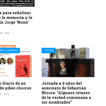
a para señalizar
e la memoria y la
ia Jorge ‘Nono’
RE, 2015
IÑEZ Y JUVENTUD
JUSTICIA
 Diario de un
Jornada a 9 años del
de pibes chorros
asesinato de Sebastián
Nicora: “Algunos retazos
E, 2022
de la verdad comienzan a
ser nombrados”